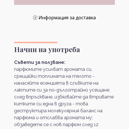
Информация за доставка
Начин на употреба
Съвети за ползване:
парфюмите усилват аромата си,
срещайки топлината на тялото -
нанасяйте есенцията в сгъвките на
лактите си за по-дълготрайно усещане;
след впръскване, избягвайте да втривате
китките си една в друга - това
деструктира молекулярния баланс на
парфюма и отслабва аромата му;
обзаведете се с нов парфюм след 12