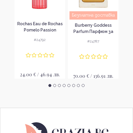
Безплатна доставка
wist
Rochas Eau de Rochas
Ba
Burberry Goddess
 за
Pomelo Passion
Па
Parfum Парфюм за
вка
Тоалетна вода за
же
жени без опаковка
#24792
#24787
жени без опаковка
EDT
лв.
24.00 € / 46.94 лв.
25
70.00 € / 136.91 лв.