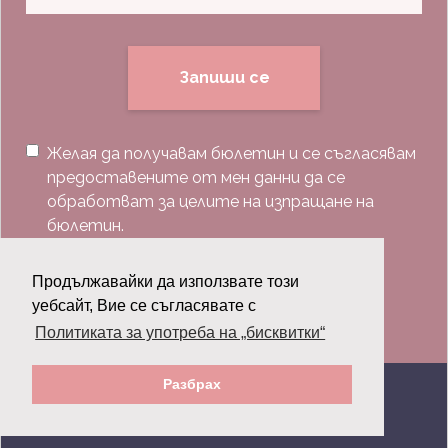
Запиши се
Желая да получавам бюлетин и се съгласявам
предоставените от мен данни да се
обработват за целите на изпращане на
бюлетин.
Последвай ни:
Продължавайки да използвате този
уебсайт, Вие се съгласявате с
Политиката за употреба на „бисквитки“
Разбрах
© 2026 Grazia.bg - Всички права запазени