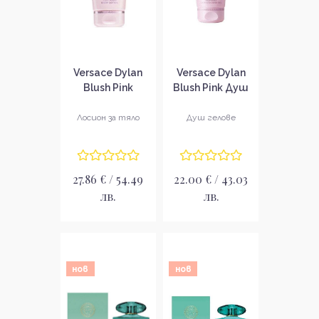
Versace Dylan
Versace Dylan
Blush Pink
Blush Pink Душ
Лосион за тяло
гел за жени
за жени
Лосион за тяло
Душ гелове
27.86 € / 54.49
22.00 € / 43.03
лв.
лв.
нов
нов