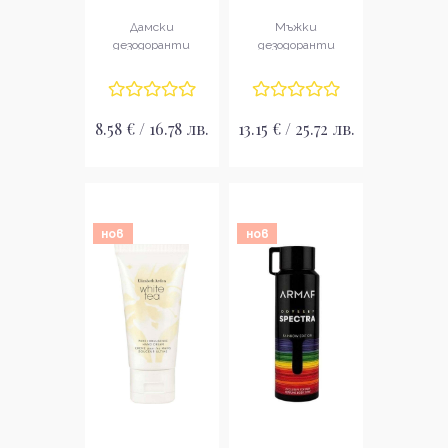
спрей за жени
Classic
Дезодорант
Дамски
Мъжки
стик за мъже
дезодоранти
дезодоранти
8.58 € / 16.78 лв.
13.15 € / 25.72 лв.
нов
нов