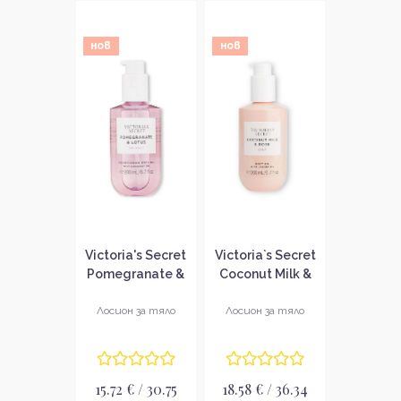
нов
нов
Victoria's Secret
Victoria`s Secret
Pomegranate &
Coconut Milk &
Lotus Balance
Rose Масло за
Масло за тяло
тяло
Лосион за тяло
Лосион за тяло
15.72 € / 30.75
18.58 € / 36.34