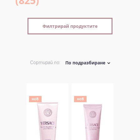
(825)
Филтрирай продуктите
Сортирай по:
нов
нов