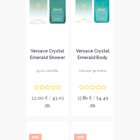
Versace Crystal
Versace Crystal
Emerald Shower
Emerald Body
Gel Душ гел за
Lotion Лосион
жени
за тяло за
Душ гелове
Лосион за тяло
жени
22.00 € / 43.03
27.86 € / 54.49
лв.
лв.
нов
нов