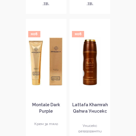
лв.
лв.
нов
нов
Montale Dark
Lattafa Khamrah
Purple
Qahwa Унисекс
Ароматен крем
дезодорант
за тяло
спрей
Крем за тяло
Унисекс
дезодоранти