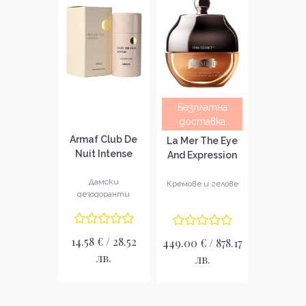
Безплатна
доставка
Armaf Club De
La Mer The Eye
Nuit Intense
And Expression
Дезодорант
Cream Крем за
стик за жени
Дамски
зоните около
Кремове и гелове
дезодоранти
очите и
устните
14.58 € / 28.52
449.00 € / 878.17
лв.
лв.