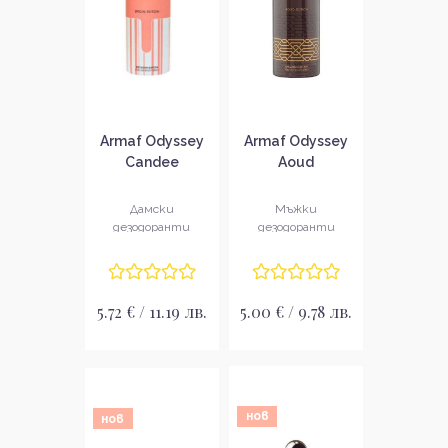
Armaf Odyssey
Armaf Odyssey
Candee
Aoud
Дезодорант
Дезодорант
спрей за жени
спрей за мъже
Дамски
Мъжки
дезодоранти
дезодоранти
5.72 € / 11.19 лв.
5.00 € / 9.78 лв.
нов
нов