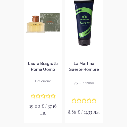
Laura Biagiotti
La Martina
Roma Uomo
Suerte Hombre
After Shave
Душ гел за
Lotion
мъже
Бръснене
Душ гелове
Афтършейв
лосион за мъже
19.00 € / 37.16
8.86 € / 17.33 лв.
лв.