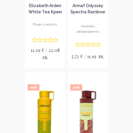
Elizabeth Arden
Armaf Odyssey
White Tea Крем
Spectra Rainbow
за ръце
Edition Унисекс
спрей за тяло
Ръце и нокти
Унисекс
дезодоранти
11.29 € / 22.08
5.72 € / 11.19 лв.
лв.
нов
нов