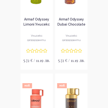
Armaf Odyssey
Armaf Odyssey
Limoni Унисекс
Dubai Chocolate
спрей за тяло
Edition Унисекс
дезодорант
Унисекс
Унисекс
спрей
дезодоранти
дезодоранти
5.72 € / 11.19 лв.
5.72 € / 11.19 лв.
нов
нов