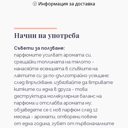
Информация за доставка
Начин на употреба
Съвети за ползване:
парфюмите усилват аромата си,
срещайки топлината на тялото -
нанасяйте есенцията в сгъвките на
лактите си за по-дълготрайно усещане;
след впръскване, избягвайте да втривате
китките си една в друга - това
деструктира молекулярния баланс на
парфюма и отслабва аромата му;
обзаведете се с нов парфюм след 12
месеца - аромати, отворени повече
от една година, губят от първоначалните