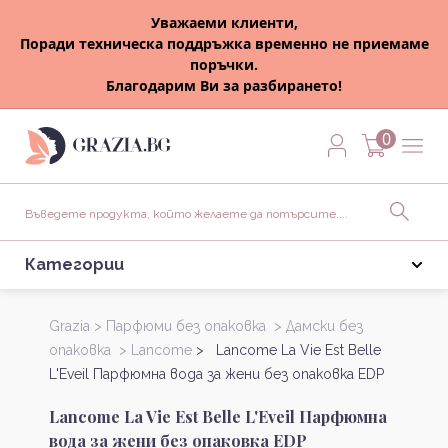
Уважаеми клиенти,
Поради техническа поддръжка временно не приемаме
поръчки.
Благодарим Ви за разбирането!
0
Категории
Grazia >
Парфюми без опаковка >
Дамски без
опаковка >
Lancome
> Lancome La Vie Est Belle
L'Eveil Парфюмна вода за жени без опаковка EDP
Lancome La Vie Est Belle L'Eveil Парфюмна
вода за жени без опаковка EDP