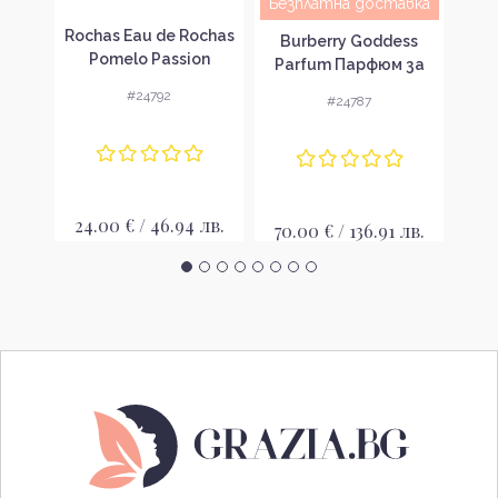
Безплатна доставка
wist
Rochas Eau de Rochas
Ba
Burberry Goddess
 за
Pomelo Passion
Па
Parfum Парфюм за
вка
Тоалетна вода за
же
жени без опаковка
#24792
#24787
жени без опаковка
EDT
лв.
24.00 € / 46.94 лв.
25
70.00 € / 136.91 лв.