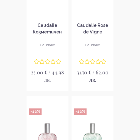
Caudalie
Caudalie Rose
Козметичен
de Vigne
комплект за
Козметичен
пътуване през
комплект
Caudalie
Caudalie
зимата
23.00 € / 44.98
31.70 € / 62.00
лв.
лв.
-12%
-12%