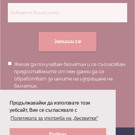
Запиши се
Желая да получавам бюлетин и се съгласявам
предоставените от мен данни да се
обработват за целите на изпращане на
бюлетин.
Последвай ни:
Продължавайки да използвате този
уебсайт, Вие се съгласявате с
Политиката за употреба на „бисквитки“
Разбрах
© 2026 Grazia.bg - Всички права запазени