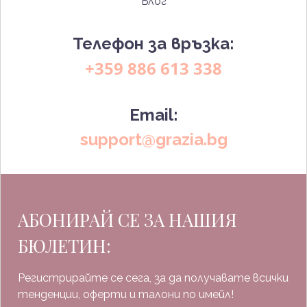
Блог
Телефон за връзка:
+359 886 613 338
Email:
support@grazia.bg
АБОНИРАЙ СЕ ЗА НАШИЯ
БЮЛЕТИН:
Регистрирайте се сега, за да получавате всички
тенденции, оферти и талони по имейл!