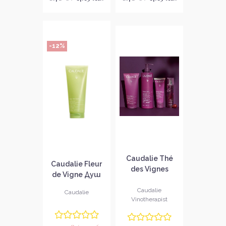
-12%
Caudalie Thé
Caudalie Fleur
des Vignes
de Vigne Душ
Хиалуронов
гел
подхранващ
Caudalie
Caudalie
Vinotherapist
лосион за тяло