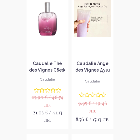
Caudalie Thé
Caudalie Ange
des Vignes Свеж
des Vignes Душ
аромат за
Гел
Caudalie
Caudalie
тяло
23.90 € / 46.74
9.95 € / 19.46
лв.
лв.
21.03 € / 41.13
8.76 € / 17.13 лв.
лв.