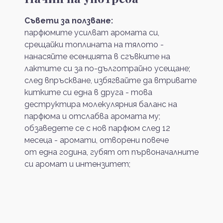
Съвети за ползване:
парфюмите усилват аромата си,
срещайки топлината на тялото -
нанасяйте есенцията в сгъвките на
лактите си за по-дълготрайно усещане;
след впръскване, избягвайте да втривате
китките си една в друга - това
деструктира молекулярния баланс на
парфюма и отслабва аромата му;
обзаведете се с нов парфюм след 12
месеца - аромати, отворени повече
от една година, губят от първоначалните
си аромат и интензитет;