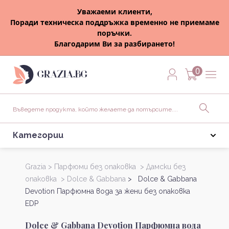
Уважаеми клиенти,
Поради техническа поддръжка временно не приемаме
поръчки.
Благодарим Ви за разбирането!
0
Категории
Grazia >
Парфюми без опаковка >
Дамски без
опаковка >
Dolce & Gabbana
> Dolce & Gabbana
Devotion Парфюмна вода за жени без опаковка
EDP
Dolce & Gabbana Devotion Парфюмна вода