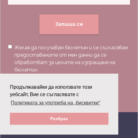
Запиши се
Желая да получавам бюлетин и се съгласявам
предоставените от мен данни да се
обработват за целите на изпращане на
бюлетин.
Последвай ни:
Продължавайки да използвате този
уебсайт, Вие се съгласявате с
Политиката за употреба на „бисквитки“
Разбрах
© 2026 Grazia.bg - Всички права запазени