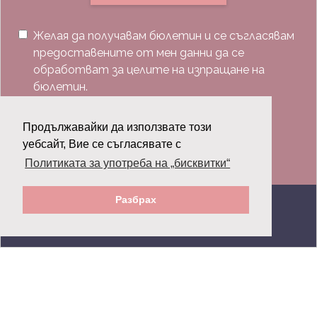
Желая да получавам бюлетин и се съгласявам
предоставените от мен данни да се
обработват за целите на изпращане на
бюлетин.
Последвай ни:
Продължавайки да използвате този
уебсайт, Вие се съгласявате с
Политиката за употреба на „бисквитки“
Разбрах
© 2026 Grazia.bg - Всички права запазени