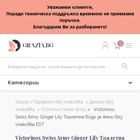
Уважаеми клиенти,
Поради техническа поддръжка временно не приемаме
поръчки.
Благодарим Ви за разбирането!
0
Категории
Grazia >
Парфюми без опаковка >
Дамски без
опаковка >
Victorinox Swiss Army
> Victorinox
Swiss Army Ginger Lily Тоалетна вода за жени без
опаковка EDT
Victorinox Swiss Army Ginger Lily Тоалетна