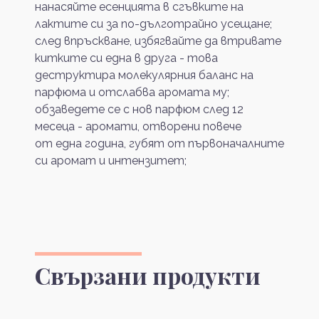
нанасяйте есенцията в сгъвките на
лактите си за по-дълготрайно усещане;
след впръскване, избягвайте да втривате
китките си една в друга - това
деструктира молекулярния баланс на
парфюма и отслабва аромата му;
обзаведете се с нов парфюм след 12
месеца - аромати, отворени повече
от една година, губят от първоначалните
си аромат и интензитет;
Свързани продукти