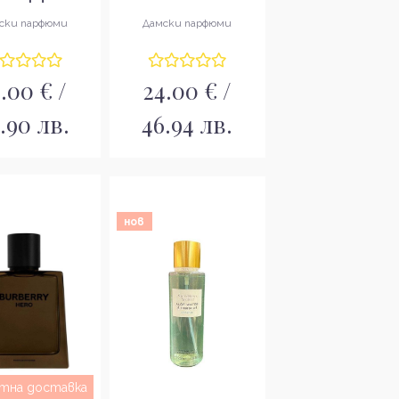
за жени EDP
Парфюмна вода за
ски парфюми
Дамски парфюми
жени EDP
.00 € /
24.00 € /
.90 лв.
46.94 лв.
нов
атна доставка