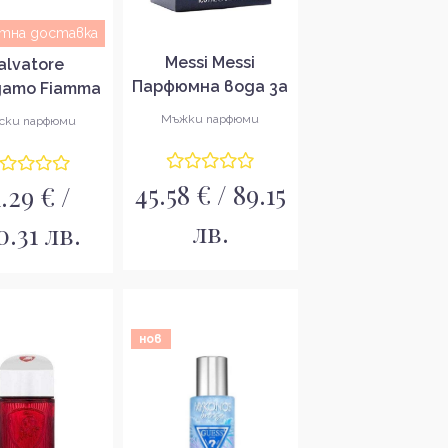
атна доставка
Messi Messi
alvatore
Парфюмна вода за
gamo Fiamma
мъже EDP
мна вода за
Мъжки парфюми
ски парфюми
ени EDP
45.58 € / 89.15
1.29 € /
лв.
0.31 лв.
нов