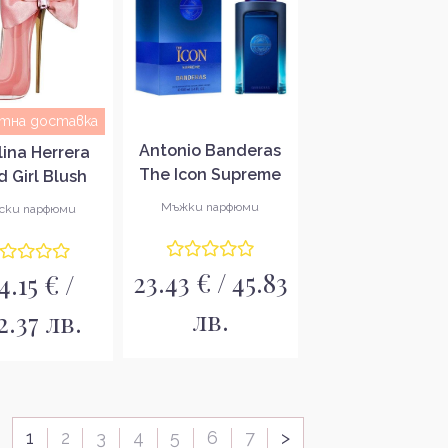
атна доставка
Antonio Banderas
lina Herrera
The Icon Supreme
 Girl Blush
Intense Парфюмна
stic Edition
Мъжки парфюми
ски парфюми
вода за мъже EDP
мна вода за
ени EDP
23.43 € / 45.83
4.15 € /
лв.
2.37 лв.
1
2
3
4
5
6
7
>