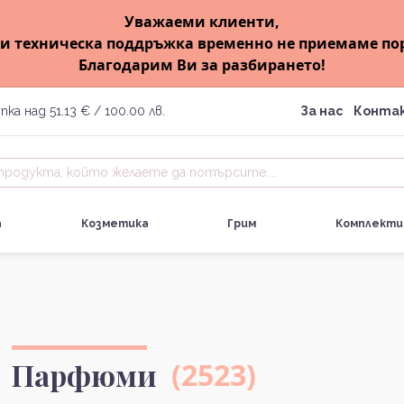
Уважаеми клиенти,
и техническа поддръжка временно не приемаме по
Благодарим Ви за разбирането!
пка над 51.13 € / 100.00 лв.
За нас
Конта
а
Козметика
Грим
Комплекти
Парфюми
(2523)