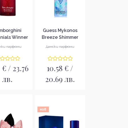
mborghini
Guess Mykonos
nnials Winner
Breeze Shimmer
тна вода за
Body Mist Спрей за
ки парфюми
Дамски парфюми
ъже EDT
тяло с шимър
ефект
5 € / 23.76
10.58 € /
лв.
20.69 лв.
нов