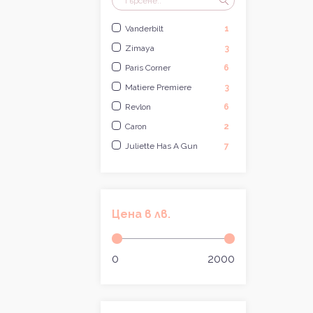
Vanderbilt
1
Zimaya
3
Paris Corner
6
Matiere Premiere
3
Revlon
6
Caron
2
Juliette Has A Gun
7
Coach
9
Giorgio Beverly Hills
4
Victoria's Secret
10
Цена в лв.
Montana
1
Geoffrey Beene
1
0
2000
Gres
2
Elizabeth Taylor
6
Gabriela Sabatini
1