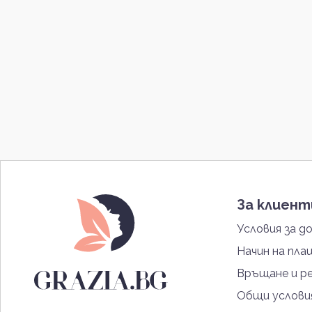
Creed
6
Antonio Banderas
17
Tiziana Terenzi
29
Sospiro
1
Missoni
1
Guess
47
Nikos
1
Charriol
3
Cristiano Ronaldo
3
Abercrombie & Fitch
10
За клиен
Laura Biagiotti
6
Benetton
22
Условия за д
Lacoste
5
Начин на пла
Marc Jacobs
4
Връщане и р
Narciso Rodriguez
22
Общи услови
Estee Lauder
14