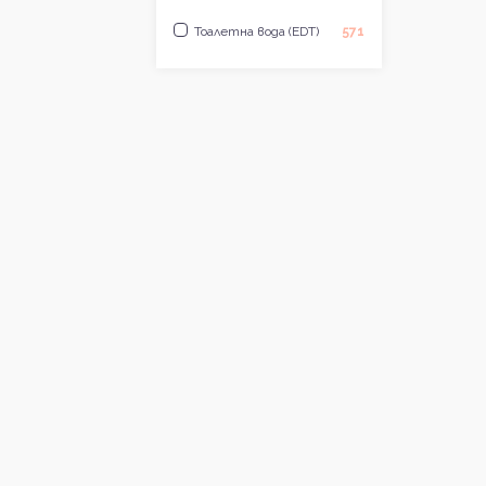
Lorenzo Pazzaglia
1
Тоалетна вода (EDT)
571
Messi
1
Maison Asrar
2
Arabiyat Sugar
4
Fragrance Du Bois
2
Sawalef
1
Milano Fragranze
4
Jenny Glow
1
Flavia
3
Privezarah
1
Jean Charles Brosseau
1
Hamidi
1
Giardini Di Toscana
4
Boadicea The Victorious
1
Avon
15
Fumeri
3