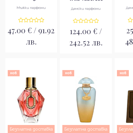
Тоалетна вода за
вода 
Intense Парфюмна
Мъжки парфюми
Дам
Дамски парфюми
мъже EDT
вода за жени EDP
47.00 € / 91.92
25
124.00 € /
лв.
48
242.52 лв.
нов
нов
нов
Безплатна доставка
Безплатна доставка
Безпл