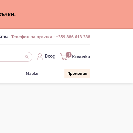
ръчки.
Телефон за връзка :
+359 886 613 338
кти
0
Вход
Количка
Марки
Промоции