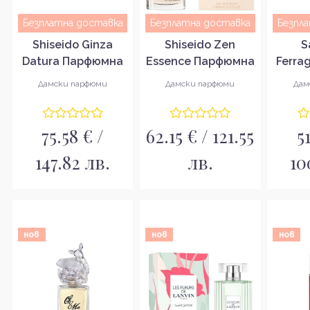
Безплатна доставка
Безплатна доставка
Безпл
Shiseido Ginza
Shiseido Zen
S
Datura Парфюмна
Essence Парфюмна
Ferra
вода за жени EDP
вода за жени EDP
Парфю
Дамски парфюми
Дамски парфюми
Дам
ж
75.58 € /
62.15 € / 121.55
5
147.82 лв.
лв.
10
нов
нов
нов