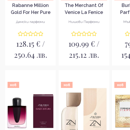
Rabanne Million
The Merchant Of
Bur
Gold For Her Pure
Venice La Fenice
Par
Diamonds
Pour Femme
Парф
Дамски парфюми
Нишови Парфюми
Мъж
Парфюмна вода за
Парфюмна вода за
жени EDP
жени EDP
128.15 € /
109.99 € /
7
250.64 лв.
215.12 лв.
15
нов
нов
нов