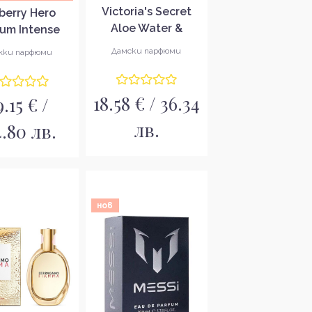
Victoria's Secret
berry Hero
Aloe Water &
fum Intense
Hibiscus Refresh
юм за мъже
Дамски парфюми
ки парфюми
Спрей за тяло за
жени
18.58 € / 36.34
9.15 € /
лв.
4.80 лв.
нов