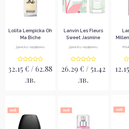
Lolita Lempicka Oh
Lanvin Les Fleurs
La
Ma Biche
Sweet Jasmine
Mille
Парфюмна вода за
Тоалетна вода за
Тоале
Дамски парфюми
Дамски парфюми
Мъж
жени EDP
жени EDТ
м
32.15 € / 62.88
26.29 € / 51.42
12.1
лв.
лв.
нов
нов
нов