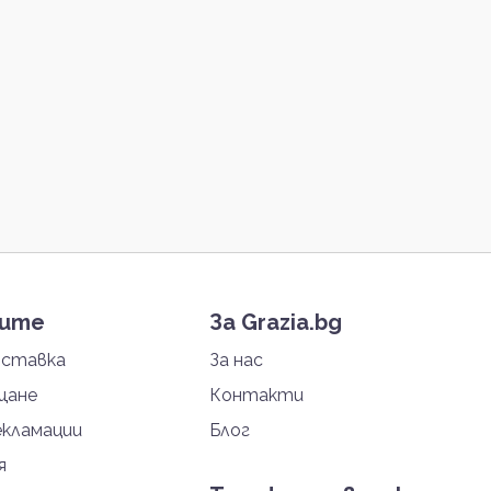
тите
За Grazia.bg
оставка
За нас
щане
Контакти
екламации
Блог
я