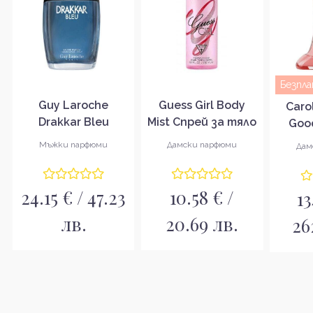
Безпл
Guy Laroche
Guess Girl Body
Caro
Drakkar Bleu
Mist Спрей за тяло
Good
Парфюмна вода за
за жени
Bowta
Мъжки парфюми
Дамски парфюми
Дам
мъже EDP
Парфю
ж
24.15 € / 47.23
10.58 € /
13
лв.
20.69 лв.
26