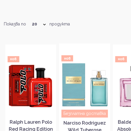
Показва по
продукта
нов
нов
нов
Безплатна доставка
Ralph Lauren Polo
Balde
Narciso Rodriguez
Red Racing Edition
Abso
Wild Tuberose