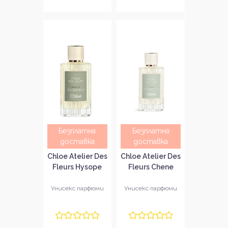
Безплатна
Безплатна
доставка
доставка
Chloe Atelier Des
Chloe Atelier Des
Fleurs Hysope
Fleurs Chene
Унисекс
Унисекс
парфюмна вода
парфюмна вода
Унисекс парфюми
Унисекс парфюми
EDP
EDP