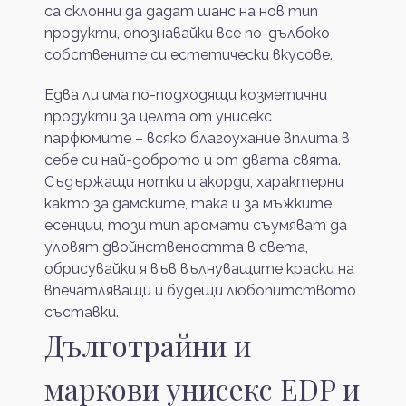
са склонни да дадат шанс на нов тип
продукти, опознавайки все по-дълбоко
собствените си естетически вкусове.
Едва ли има по-подходящи козметични
продукти за целта от унисекс
парфюмите – всяко благоухание вплита в
себе си най-доброто и от двата свята.
Съдържащи нотки и акорди, характерни
както за дамските, така и за мъжките
есенции, този тип аромати съумяват да
уловят двойнствеността в света,
обрисувайки я във вълнуващите краски на
впечатляващи и будещи любопитството
съставки.
Дълготрайни и
маркови унисекс EDP и