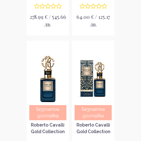
EDP
278.99 € / 545.66
64.00 € / 125.17
лв.
лв.
Безплатна
Безплатна
доставка
доставка
Roberto Cavalli
Roberto Cavalli
Gold Collection
Gold Collection
Bloodiris
Woodiris