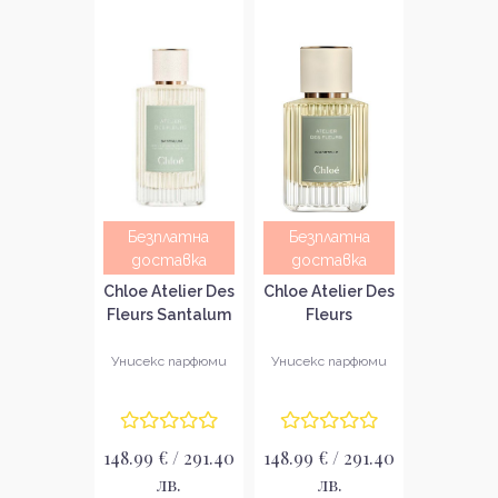
Безплатна
Безплатна
доставка
доставка
Chloe Atelier Des
Chloe Atelier Des
Fleurs Santalum
Fleurs
Унисекс
Immortelle
парфюмна вода
Унисекс
Унисекс парфюми
Унисекс парфюми
EDP
парфюмна вода
EDP
148.99 € / 291.40
148.99 € / 291.40
лв.
лв.