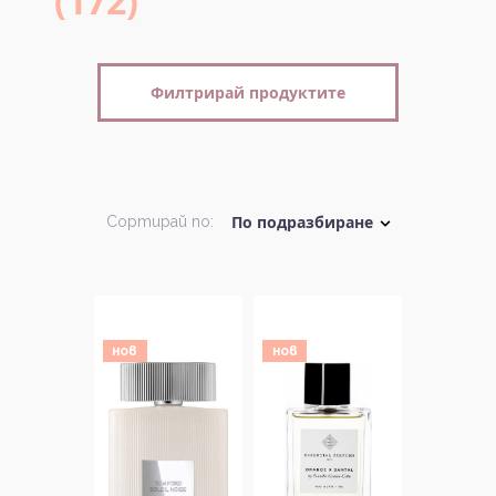
(172)
Филтрирай продуктите
Сортирай по:
нов
нов