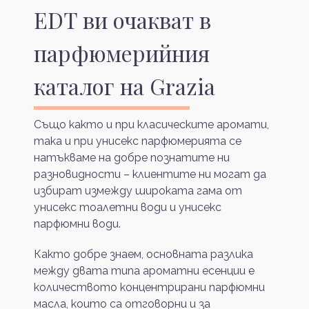
EDT ви очакват в
парфюмерийния
каталог на Grazia
Също както и при класическите аромати,
така и при унисекс парфюмерията се
натъкваме на добре познатите ни
разновидности – клиентите ни могат да
избират измежду широката гама от
унисекс тоалетни води и унисекс
парфюмни води.
Както добре знаем, основната разлика
между двата типа ароматни есенции е
количеството концентрирани парфюмни
масла, които са отговорни и за