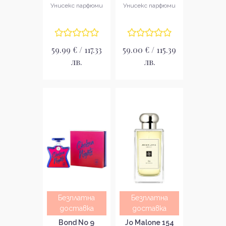
Унисекс
Унисекс
Унисекс парфюми
Унисекс парфюми
парфюмна вода
парфюмна вода
EDP
EDP
59.99 € / 117.33
59.00 € / 115.39
лв.
лв.
Безплатна
Безплатна
доставка
доставка
Bond No 9
Jo Malone 154