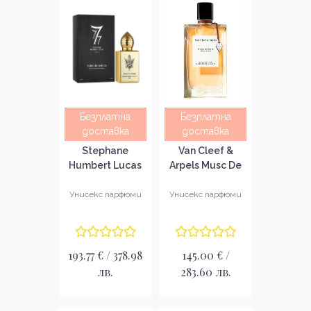
Безплатна
Безплатна
доставка
доставка
Stephane
Van Cleef &
Humbert Lucas
Arpels Musc De
Soleil De Jeddah
Soie Унисекс
Унисекс
парфюм EDP
Унисекс парфюми
Унисекс парфюми
парфюмна вода
EDP
193.77 € / 378.98
145.00 € /
лв.
283.60 лв.