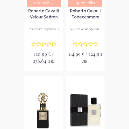
доставка
доставка
Roberto Cavalli
Roberto Cavalli
Velour Saffron
Tobaccomore
Унисекс
Унисекс
парфюмна вода
парфюмна вода
Унисекс парфюми
Унисекс парфюми
EDP
EDP
120.99 € /
114.99 € / 224.90
236.64 лв.
лв.