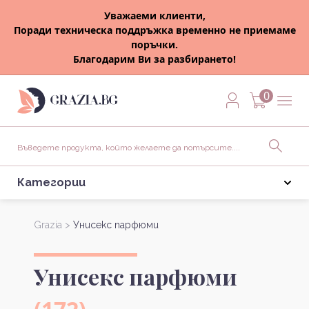
Уважаеми клиенти,
Поради техническа поддръжка временно не приемаме
поръчки.
Благодарим Ви за разбирането!
0
Категории
Grazia >
Унисекс парфюми
Унисекс парфюми