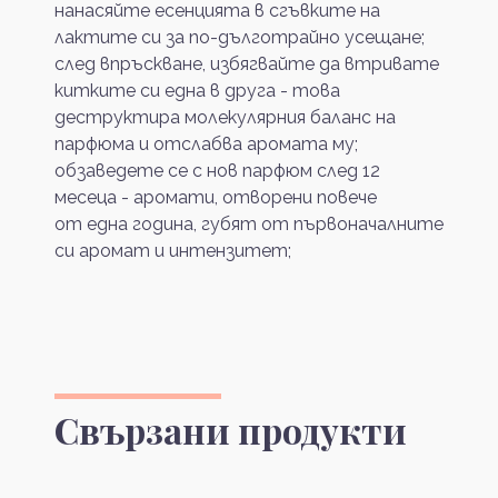
нанасяйте есенцията в сгъвките на
лактите си за по-дълготрайно усещане;
след впръскване, избягвайте да втривате
китките си една в друга - това
деструктира молекулярния баланс на
парфюма и отслабва аромата му;
обзаведете се с нов парфюм след 12
месеца - аромати, отворени повече
от една година, губят от първоначалните
си аромат и интензитет;
Свързани продукти