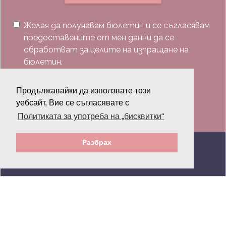
Желая да получавам бюлетин и се съгласявам
предоставените от мен данни да се
обработват за целите на изпращане на
бюлетин.
Последвай ни:
Продължавайки да използвате този
уебсайт, Вие се съгласявате с
Политиката за употреба на „бисквитки“
Разбрах
© 2026 Grazia.bg - Всички права запазени