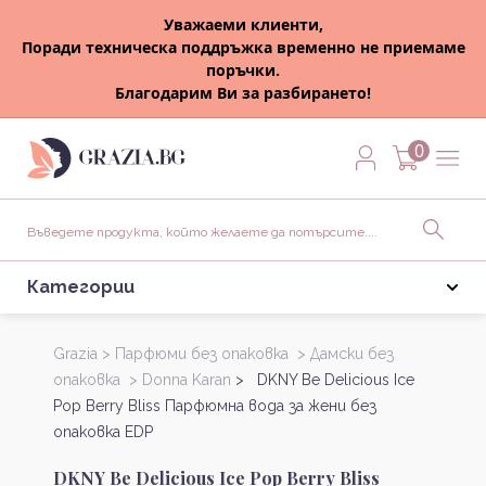
Уважаеми клиенти,
Поради техническа поддръжка временно не приемаме
поръчки.
Благодарим Ви за разбирането!
0
Категории
Grazia >
Парфюми без опаковка >
Дамски без
опаковка >
Donna Karan
> DKNY Be Delicious Ice
Pop Berry Bliss Парфюмна вода за жени без
опаковка EDP
DKNY Be Delicious Ice Pop Berry Bliss