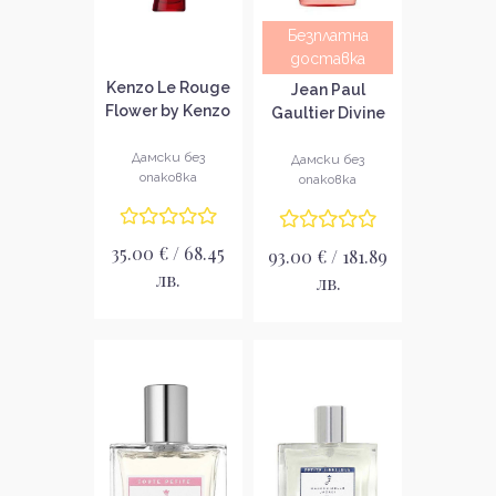
Безплатна
доставка
Kenzo Le Rouge
Jean Paul
Flower by Kenzo
Gaultier Divine
Парфюмна вода
Couture
за жени без
Дамски без
Парфюмна вода
Дамски без
опаковка
опаковка EDP
опаковка
за жени без
опаковка EDP
35.00 € / 68.45
93.00 € / 181.89
лв.
лв.