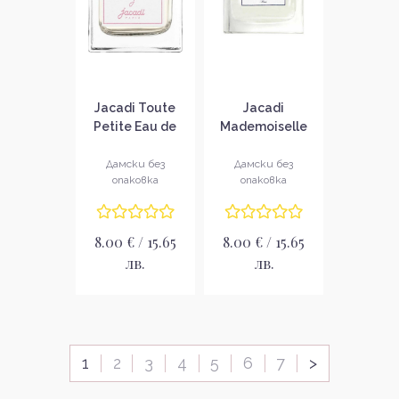
Jacadi Toute
Jacadi
Petite Eau de
Mademoiselle
Senteur
Petite Libellule
Ароматна вода
Тоалетна вода
Дамски без
Дамски без
опаковка
опаковка
за момичета
за момичета
EDS
без опаковка
EDT
8.00 € / 15.65
8.00 € / 15.65
лв.
лв.
1
2
3
4
5
6
7
>