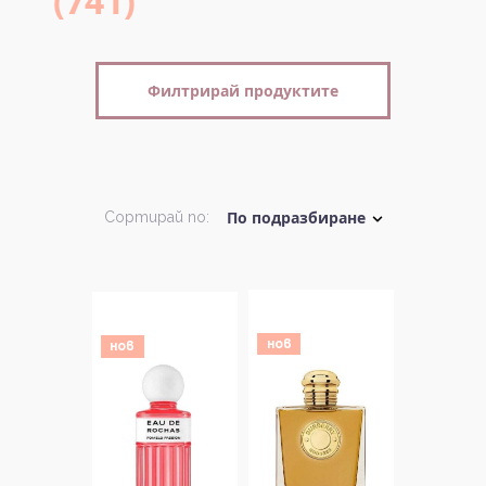
(741)
Филтрирай продуктите
Сортирай по:
нов
нов