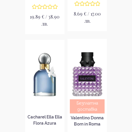
8.69 € / 17.00
19.89 € / 38.90
лв.
лв.
Безплатна
доставка
Cacharel Ella Ella
Valentino Donna
Flora Azura
Born in Roma
Парфюмна вода
Purple