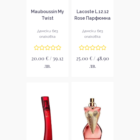
Mauboussin My
Lacoste L.12.12
Twist
Rose Парфюмна
Парфюмна вода
вода за жени
за жени без
без опаковка
Дамски без
Дамски без
опаковка
опаковка
опаковка EDP
EDP
20.00 € / 39.12
25.00 € / 48.90
лв.
лв.