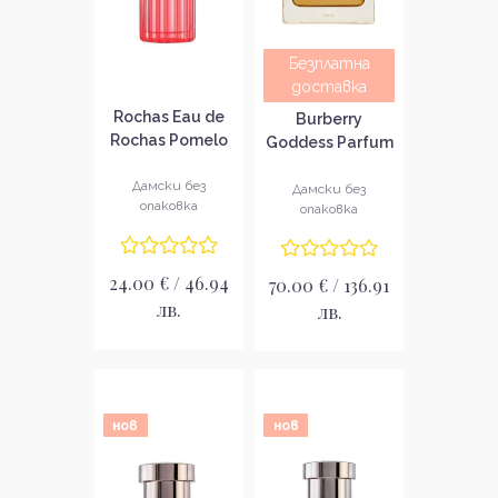
Безплатна
доставка
Rochas Eau de
Burberry
Rochas Pomelo
Goddess Parfum
Passion
Парфюм за
Тоалетна вода
Дамски без
жени без
Дамски без
опаковка
за жени без
опаковка
опаковка
опаковка EDT
24.00 € / 46.94
70.00 € / 136.91
лв.
лв.
нов
нов