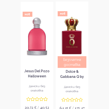
нов
нов
Безплатна
доставка
Jesus Del Pozo
Dolce &
Halloween
Gabbana Q by
Freеsia
Dolce &
Тоалетна вода
Дамски без
Gabbana Elixir
Дамски без
опаковка
за жени без
опаковка
Парфюмна вода
опаковка EDT
за жени без
опаковка EDP
20.72 € / 40.52
64.15 € / 125.47