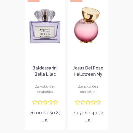
Baldessarini
Jesus Del Pozo
Bella Lilac
Halloween My
Diamond
Wish Парфюмна
Парфюмна вода
вода за жени
Дамски без
Дамски без
опаковка
опаковка
за жени без
без опаковка
опаковка EDP
EDP
26.00 € / 50.85
20.72 € / 40.52
лв.
лв.