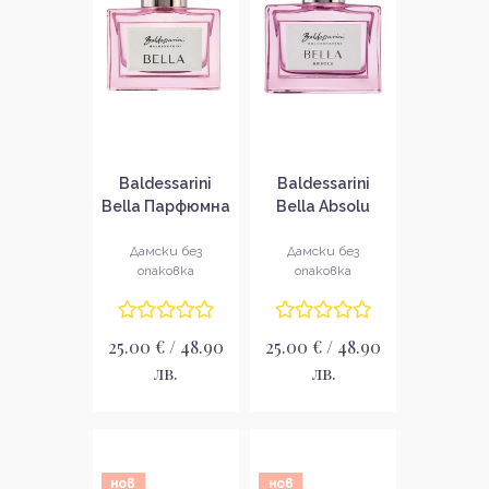
Baldessarini
Baldessarini
Bella Парфюмна
Bella Absolu
вода за жени
Парфюмна вода
без опаковка
за жени без
Дамски без
Дамски без
опаковка
опаковка
EDP
опаковка EDP
25.00 € / 48.90
25.00 € / 48.90
лв.
лв.
нов
нов