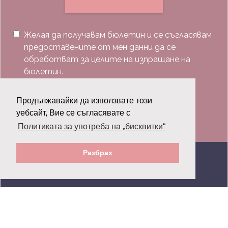
Желая да получавам бюлетин и се съгласявам
предоставените от мен данни да се
обработват за целите на изпращане на
бюлетин.
Последвай ни:
Продължавайки да използвате този
уебсайт, Вие се съгласявате с
Политиката за употреба на „бисквитки“
Разбрах
© 2026 Grazia.bg - Всички права запазени