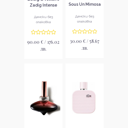
Sous Un Mimosa
Zadig Intense
De Provence
Парфюмна вода
Intense
Дамски без
за жени без
Дамски без
опаковка
опаковка
Тоалетна вода
опаковка EDP
за жени без
опаковка EDT
30.00 € / 58.67
90.00 € / 176.02
лв.
лв.