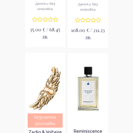
за жени без
Дамски без
Melancholia
Дамски без
опаковка
опаковка EDP
опаковка
Парфюмна вода
за жени без
опаковка EDT
35.00 € / 68.45
108.00 € / 211.23
лв.
лв.
Безплатна
доставка
Reminiscence
Zadig & Voltaire