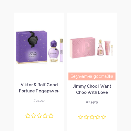
авка
Безплатна доставка
Без
Viktor & Rolf Good
Gold
Jimmy Choo I Want
Don
Fortune Подаръчен
чен
Choo With Love
De
комплект за жени
ени
Подаръчен комплект
St
#24045
#23429
за жени
ко