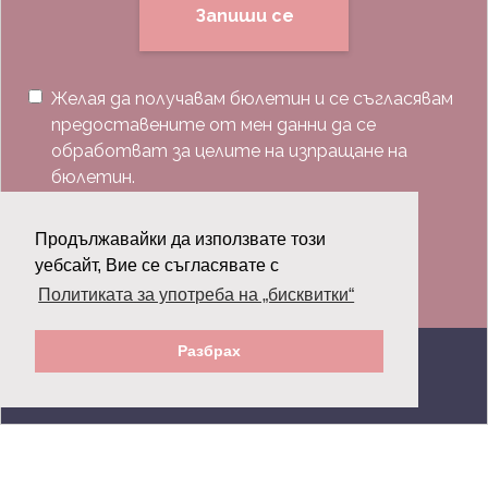
Запиши се
Желая да получавам бюлетин и се съгласявам
предоставените от мен данни да се
обработват за целите на изпращане на
бюлетин.
Последвай ни:
Продължавайки да използвате този
уебсайт, Вие се съгласявате с
Политиката за употреба на „бисквитки“
Разбрах
© 2026 Grazia.bg - Всички права запазени