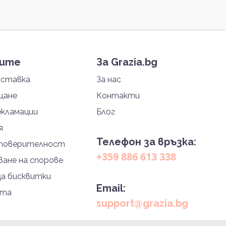
тите
За Grazia.bg
оставка
За нас
щане
Контакти
екламации
Блог
я
Телефон за връзка:
 поверителност
+359 886 613 338
ане на спорове
за бисквитки
Email:
йта
support@grazia.bg