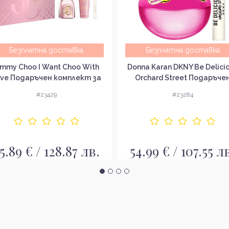
Безплатна доставка
Безплатна доставка
immy Choo I Want Choo With
Donna Karan DKNY Be Delici
ve Подаръчен комплект за
Orchard Street Подаръче
жени
комплект за жени
#23429
#23284
5.89 € / 128.87 лв.
54.99 € / 107.55 л