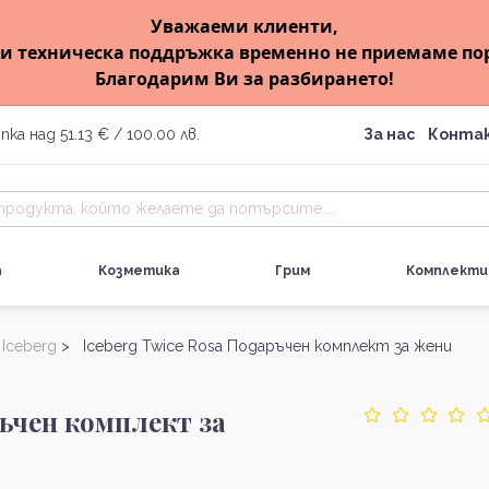
Уважаеми клиенти,
и техническа поддръжка временно не приемаме по
Благодарим Ви за разбирането!
пка над 51.13 € / 100.00 лв.
За нас
Конта
а
Козметика
Грим
Комплекти
>
Iceberg
> Iceberg Twice Rosa Подаръчен комплект за жени
ръчен комплект за