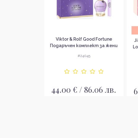
а доставка
Viktor & Rolf Good Fortune
on Gold For Her
J
Подаръчен комплект за жени
мплект за жени
Lo
#24045
1982
44.00 € / 86.06 лв.
 185.80 лв.
6