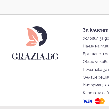
За клиен
Условия за д
Начин на пла
Връщане и р
Общи услови
Политика за
Онлайн решав
Информация 
Карта на са