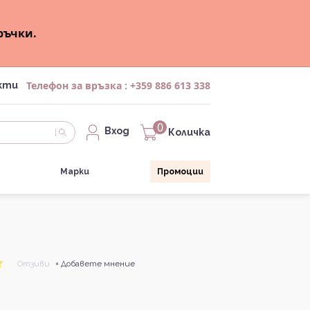
ръчки.
Телефон за връзка :
+359 886 613 338
кти
0
Вход
Количка
Марки
Промоции
Отзиви
+ Добавете мнение