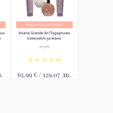
Безплатна доставка
Безплатна
ous
Ariana Grande Ari Подаръчен
Dolce & Gabb
н
комплект за жени
Intense Подар
за ж
#23166
#23
в.
65.99 € / 129.07 лв.
89.99 € / 