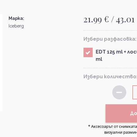
21.99 € / 43.01
Марка:
Iceberg
Избери разфасовка:
EDT 125 ml + ло
ml
Избери количество
До
* Аксесоарът от снимкат
визуални размин