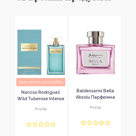
Безплатна доставка
n
Baldessarini Bella
Balde
Narciso Rodriguez
k
Absolu Парфюмна
Di
Wild Tuberose Intense
 за
вода за жени EDP
во
Парфюмна вода за
#24744
#24749
жени EDP