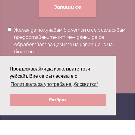
Запиши се
Желая да получавам бюлетин и се съгласявам
предоставените от мен данни да се
обработват за целите на изпращане на
бюлетин.
Последвай ни:
Продължавайки да използвате този
уебсайт, Вие се съгласявате с
Политиката за употреба на „бисквитки“
Разбрах
© 2026 Grazia.bg - Всички права запазени