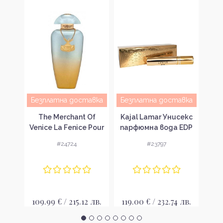
авка
Безплатна доставка
Безплатна доставка
Без
cape
The Merchant Of
Kajal Lamar Унисекс
Ele
мна
Venice La Fenice Pour
парфюмна вода EDP
Of
Femme Парфюмна
У
#24724
#23797
вода за жени EDP
 лв.
109.99 € / 215.12 лв.
119.00 € / 232.74 лв.
230.