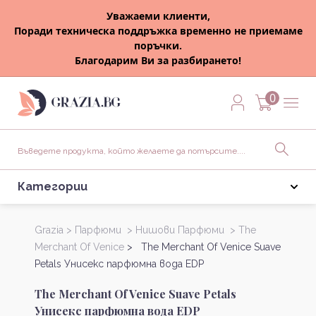
Уважаеми клиенти,
Поради техническа поддръжка временно не приемаме
поръчки.
Благодарим Ви за разбирането!
0
Категории
Grazia >
Парфюми >
Нишови Парфюми >
The
Merchant Of Venice
> The Merchant Of Venice Suave
Petals Унисекс парфюмна вода EDP
The Merchant Of Venice Suave Petals
Унисекс парфюмна вода EDP