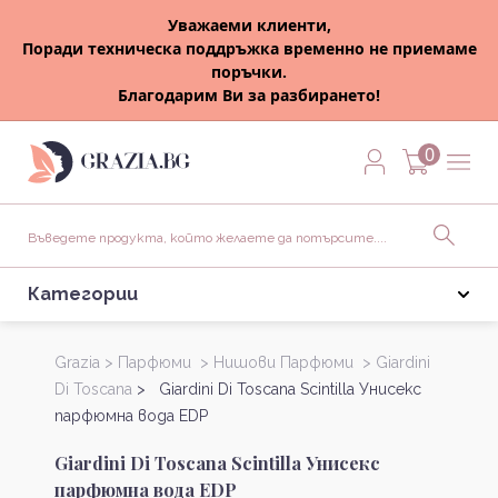
Уважаеми клиенти,
Поради техническа поддръжка временно не приемаме
поръчки.
Благодарим Ви за разбирането!
0
Категории
Grazia >
Парфюми >
Нишови Парфюми >
Giardini
Di Toscana
> Giardini Di Toscana Scintilla Унисекс
парфюмна вода EDP
Giardini Di Toscana Scintilla Унисекс
парфюмна вода EDP