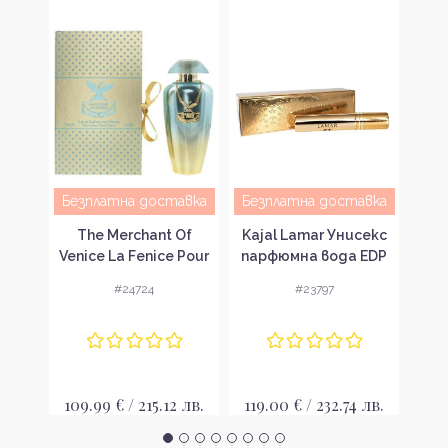
авка
Безплатна доставка
Безплатна доставка
Gi
ght
The Merchant Of
Kajal Lamar Унисекс
Empt
с
Venice La Fenice Pour
парфюмна вода EDP
S
 EDP
Femme Парфюмна
#24724
#23797
тр
вода за жени EDP
42
 лв.
109.99 € / 215.12 лв.
119.00 € / 232.74 лв.