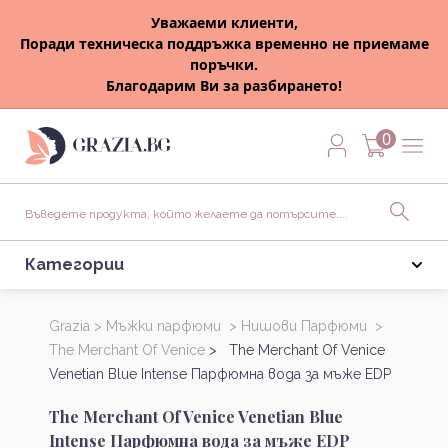
Уважаеми клиенти,
Поради техническа поддръжка временно не приемаме
поръчки.
Благодарим Ви за разбирането!
0
Категории
Grazia >
Мъжки парфюми >
Нишови Парфюми >
The Merchant Of Venice
> The Merchant Of Venice
Venetian Blue Intense Парфюмна вода за мъже EDP
The Merchant Of Venice Venetian Blue
Intense Парфюмна вода за мъже EDP