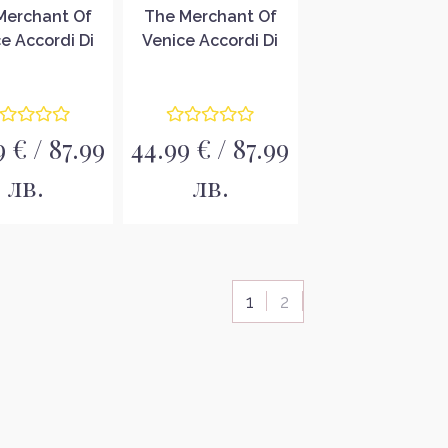
Merchant Of
The Merchant Of
e Accordi Di
Venice Accordi Di
mo Patchouli
Profumo Neroli
esia Унисекс
Marocco Унисекс
фюмна вода
парфюмна вода
EDP
EDP
 € / 87.99
44.99 € / 87.99
лв.
лв.
1
2