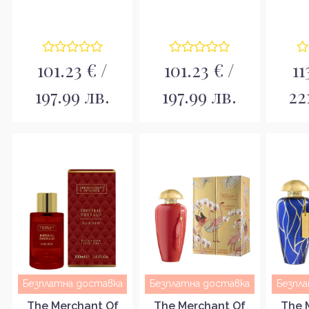
Blue Парфюмна
Amber Парфюмна
Парфю
вода за мъже EDP
вода за мъже EDP
м
101.23 € /
101.23 € /
11
197.99 лв.
197.99 лв.
22
Безплатна доставка
Безплатна доставка
Безпл
The Merchant Of
The Merchant Of
The 