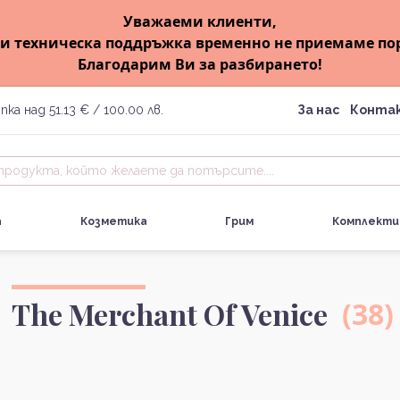
Уважаеми клиенти,
и техническа поддръжка временно не приемаме по
Благодарим Ви за разбирането!
пка над 51.13 € / 100.00 лв.
За нас
Конта
а
Козметика
Грим
Комплекти
The Merchant Of Venice
(38)