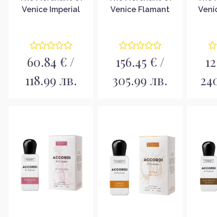
Venice Imperial
Venice Flamant
Veni
Emerald Hair Mist
Rose Парфюмна
Унисе
Парфюм за коса за
вода за жени EDP
в
жени
60.84 € /
156.45 € /
12
118.99 лв.
305.99 лв.
24