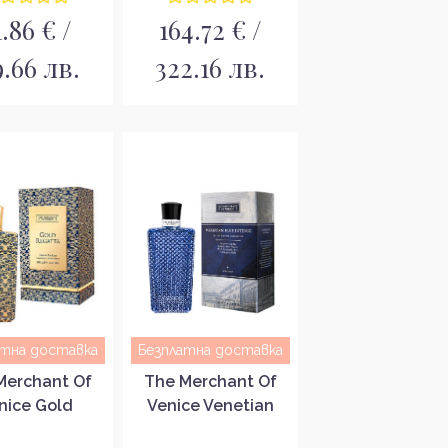
1.86 € /
164.72 € /
9.66 лв.
322.16 лв.
атна доставка
Безплатна доставка
Merchant Of
The Merchant Of
nice Gold
Venice Venetian
tta Унисекс
Blue Intense