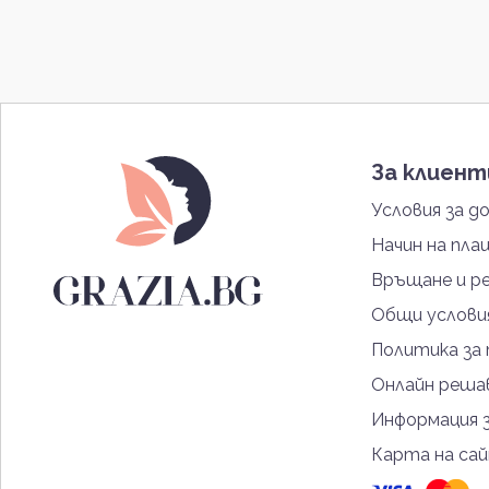
За клиен
Условия за д
Начин на пла
Връщане и р
Общи услови
Политика за
Онлайн решав
Информация 
Карта на са