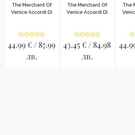
The Merchant Of
The Merchant Of
The 
Venice Accordi Di
Venice Accordi Di
Venic
Profumo Tuberosa
Profumo Tonka
Profu
India Унисекс
Venezuela Унисекс
Indon
парфюмна вода
парфюмна вода
пар
EDP
EDP
44.99 € / 87.99
43.45 € / 84.98
44.99
лв.
лв.