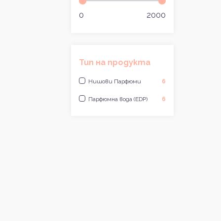
0
2000
Тип на продукта
Нишови Парфюми
6
Парфюмна вода (EDP)
6