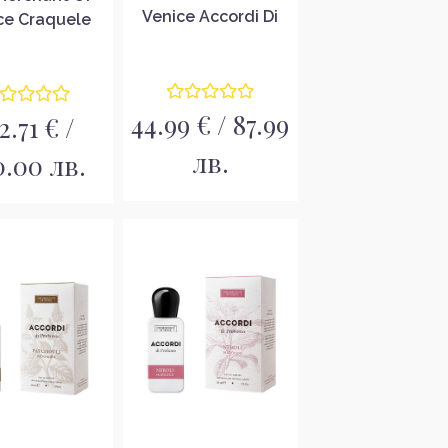
Venice Accordi Di
ce Craquele
Profumo Zafferano
кс парфюмна
Iran Унисекс
ода EDP
парфюмна вода
EDP
44.99 € / 87.99
2.71 € /
лв.
0.00 лв.