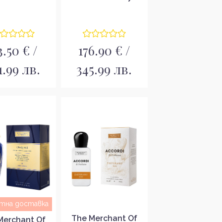
мна вода за
Унисекс парфюмна
ъже EDP
вода EDP
3.50 € /
176.90 € /
1.99 лв.
345.99 лв.
атна доставка
The Merchant Of
Merchant Of