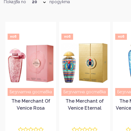
Показва по
продукта
нов
нов
нов
Безплатна доставка
Безплатна доставка
Безпл
The Merchant Of
The Merchant of
The 
Venice Rosa
Venice Eternal
Venice
Moceniga Elixir
Sunrise Унисекс
Унисе
Унисекс парфюмна
парфюмна вода
в
вода EDP
EDP