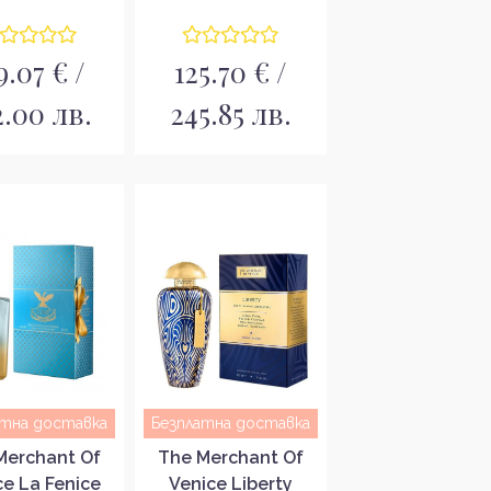
фюмна вода
Парфюмна вода за
EDP
мъже EDP
9.07 € /
125.70 € /
2.00 лв.
245.85 лв.
атна доставка
Безплатна доставка
Merchant Of
The Merchant Of
ce La Fenice
Venice Liberty