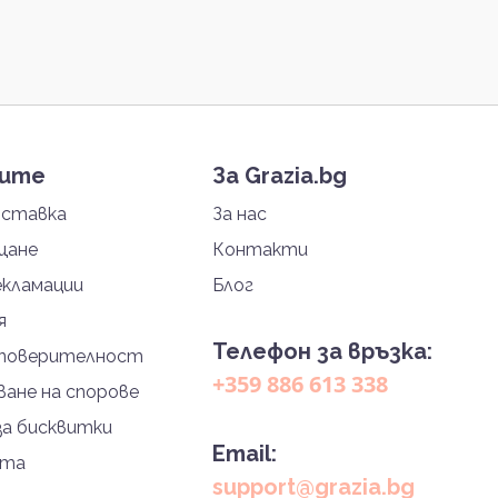
тите
За Grazia.bg
оставка
За нас
щане
Контакти
екламации
Блог
я
Телефон за връзка:
 поверителност
+359 886 613 338
ане на спорове
за бисквитки
Email:
йта
support@grazia.bg