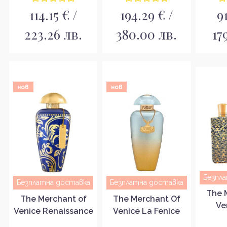
114.15 € /
194.29 € /
9
223.26 лв.
380.00 лв.
17
нов
нов
Безпл
Безплатна доставка
Безплатна доставка
The 
The Merchant of
The Merchant Of
Ve
Venice Renaissance
Venice La Fenice
Rega
Унисекс парфюмна
Pour Femme