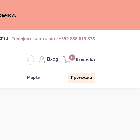
ръчки.
Телефон за връзка :
+359 886 613 338
кти
0
Вход
Количка
Марки
Промоции