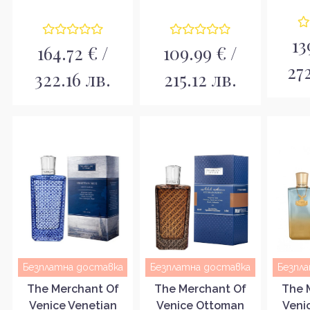
пар
вода EDP
Парфюмна вода за
жени EDP
13
164.72 € /
109.99 € /
27
322.16 лв.
215.12 лв.
Безплатна доставка
Безплатна доставка
Безпл
The Merchant Of
The Merchant Of
The 
Venice Venetian
Venice Ottoman
Veni