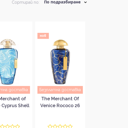
Сортирай по:
нов
атна доставка
Безплатна доставка
Merchant of
The Merchant Of
 Cyprus Shell
Venice Rococo 26
кс парфюмна
Унисекс парфюмна
ода EDP
вода EDP