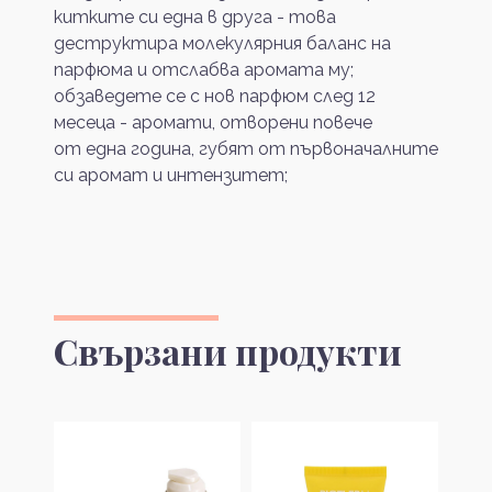
китките си една в друга - това
деструктира молекулярния баланс на
парфюма и отслабва аромата му;
обзаведете се с нов парфюм след 12
месеца - аромати, отворени повече
от една година, губят от първоначалните
си аромат и интензитет;
Свързани продукти