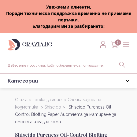
Уважаеми клиенти,
Поради техническа поддръжка временно не приемаме
поръчки.
Благодарим Ви за разбирането!
0
Категории
Grazia >
Грижа за лице >
Специализирана
козметика >
Shiseido
> Shiseido Pureness Oil-
Control Blotting Paper Листчета за матиране за
смесена и мазна кожа
Shiseido Pureness Oil-Control Blotting