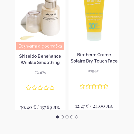
Безплатна доставка
le
Biotherm Creme
L'
Shiseido Benefiance
ed
Solaire Dry Touch Face
R
Wrinkle Smoothing
il
SPF 30 Лосион за
Day Emultion SPF 30
#19478
#23175
 и
слънце с матиращо
Дневна емулсия за
сло
действие без
лице
опаковка
лв.
12.27 € / 24.00 лв.
18
70.40 € / 137.69 лв.