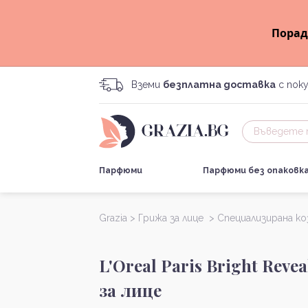
Порад
Вземи
безплатна доставка
с поку
Парфюми
Парфюми без опаковк
Grazia >
Грижа за лице >
Специализирана к
L'Oreal Paris Bright Reve
за лице