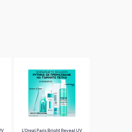
UV
L'Oreal Paris Bright Reveal UV
LOR COLOR OF 