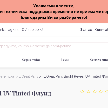
Уважаеми клиенти,
и техническа поддръжка временно не приемаме по
Благодарим Ви за разбирането!
пка над 51.13 € / 100.00 лв.
За нас
Конта
а
Козметика
Грим
Комплекти
озметика >
L`Oreal Paris
> L'Oreal Paris Bright Reveal UV Tinted Фл
al UV Tinted Флуид