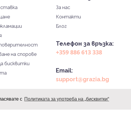
оставка
За нас
щане
Контакти
екламации
Блог
я
Телефон за връзка:
 поверителност
+359 886 613 338
ане на спорове
за бисквитки
Email:
йта
support@grazia.bg
ласявате с
Политиката за употреба на „бисквитки“