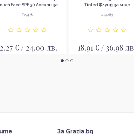
ouch Face SPF 30 Лосион за
Tinted Флуид за лице
слънце с матиращо
#19478
#19263
действие без опаковка
12.27 € / 24.00 лв.
18.91 € / 36.98 лв
тите
За Grazia.bg