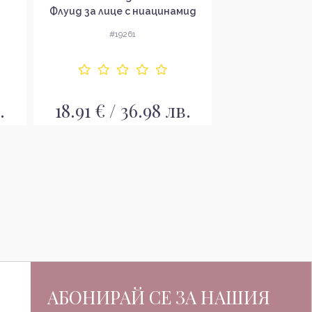
Флуид за лице с ниацинамид
10
#19261
#18
.
18.91 € / 36.98 лв.
10.22 € / 
АБОНИРАЙ СЕ ЗА НАШИЯ