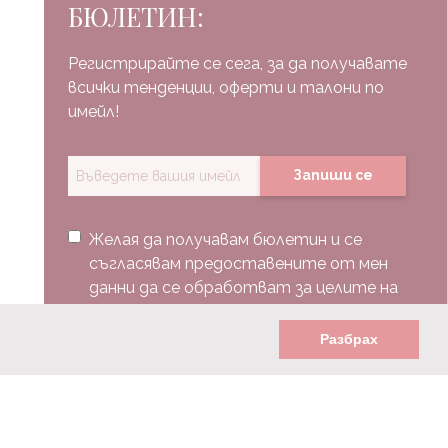
БЮЛЕТИН:
Регистрирайте се сега, за да получавате
всички тенденции, оферти и талони по
имейл!
Запиши се
Желая да получавам бюлетин и се
съгласявам предоставените от мен
данни да се обработват за целите на
изпращане на бюлетин.
Разбрах
Последвай ни: