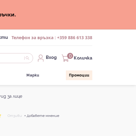
ръчки.
Телефон за връзка :
+359 886 613 338
кти
0
Вход
Количка
Марки
Промоции
уид за лице
Отзиви
+ Добавете мнение