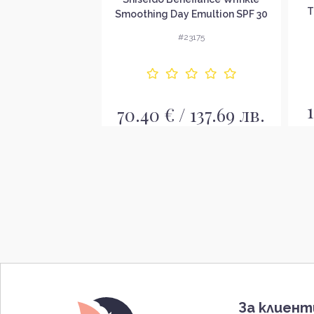
uth Watery Oil
T
Smoothing Day Emultion SPF 30
дяващо и
Дневна емулсия за лице
#56
#23175
масло за лице
/ 82.77 лв.
70.40 € / 137.69 лв.
За клиен