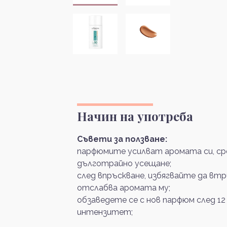
Начин на употреба
Съвети за ползване:
парфюмите усилват аромата си, сре
дълготрайно усещане;
след впръскване, избягвайте да вт
отслабва аромата му;
обзаведете се с нов парфюм след 12
интензитет;