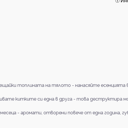
Ин
щайки топлината на тялото - нанасяйте есенцията в 
ривате китките си една в друга - това деструктира м
 месеца - аромати, отворени повече от една година, 