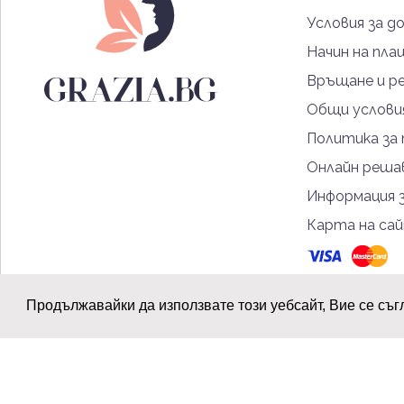
Условия за д
Начин на пла
Връщане и р
Общи услови
Политика за
Онлайн решав
Информация 
Карта на са
Продължавайки да използвате този уебсайт, Вие се съг
© 2026 Grazia.bg - Всички права запазени