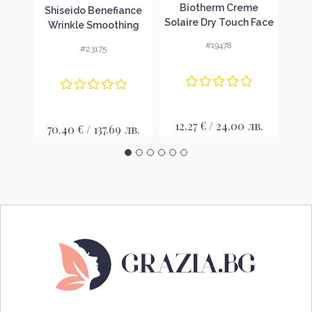
le
Biotherm Creme
L'
Shiseido Benefiance
ed
Solaire Dry Touch Face
R
Wrinkle Smoothing
il
SPF 30 Лосион за
Day Emultion SPF 30
#19478
#23175
 и
слънце с матиращо
Дневна емулсия за
сло
действие без
лице
опаковка
лв.
12.27 € / 24.00 лв.
18
70.40 € / 137.69 лв.