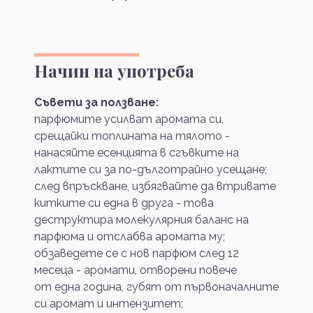
Начин на употреба
Съвети за ползване:
парфюмите усилват аромата си,
срещайки топлината на тялото -
нанасяйте есенцията в сгъвките на
лактите си за по-дълготрайно усещане;
след впръскване, избягвайте да втривате
китките си една в друга - това
деструктира молекулярния баланс на
парфюма и отслабва аромата му;
обзаведете се с нов парфюм след 12
месеца - аромати, отворени повече
от една година, губят от първоначалните
си аромат и интензитет;