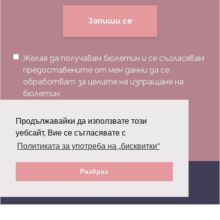
Запиши се
Желая да получавам бюлетин и се съгласявам
предоставените от мен данни да се
обработват за целите на изпращане на
бюлетин.
Последвай ни:
Продължавайки да използвате този
уебсайт, Вие се съгласявате с
Политиката за употреба на „бисквитки“
Разбрах
© 2026 Grazia.bg - Всички права запазени