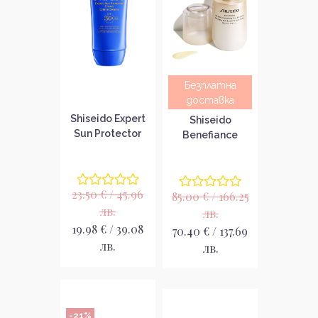
Безплатна
доставка
Shiseido Expert
Shiseido
Sun Protector
Benefiance
Face Cream SPF
Wrinkle
50+
Smoothing Day
Слънцезащитен
Emultion SPF 30
23.50 € / 45.96
крем за лице
85.00 € / 166.25
Дневна емулсия
за лице
лв.
лв.
19.98 € / 39.08
70.40 € / 137.69
лв.
лв.
-21%