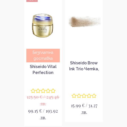
Безплатна
доставка
Shiseido Brow
Shiseido Vital
Ink Trio Четка,
Perfection
пудра и молив
Concentrated
за вежди
Supreme Cream
Крем за лице
125.50 € / 245.46
лв.
15.99 € / 31.27
99.15 € / 193.92
лв.
лв.