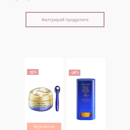
Филтрирай продуктите
-33%
-38%
Безплатна