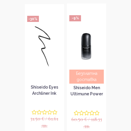
-9%
-30%
Безплатна
доставка
Shiseido Eyes
Shiseido Men
Archliner Ink
Ultimune Power
Течен молив за
Infusing Serum
очи
Серум за лице
за мъже
31.50 € / 61.61
60.50 € / 118.33
лв.
лв.