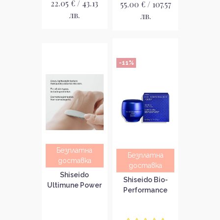
22.05 € / 43.13
55.00 € / 107.57
лв.
лв.
-11%
Безплатна
Безплатна
доставка
доставка
Shiseido
Shiseido Bio-
Ultimune Power
Performance
Infusing Serum
Skin HIForce
Серум за
Cream Стягащ
забавяне на