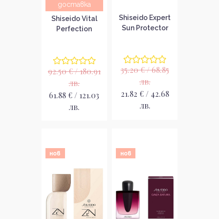
доставка
Shiseido Expert
Shiseido Vital
Sun Protector
Perfection
Clear Stick
Uplifting and
SPF50+
Firming
Слънцезащитен
Advanced Eye
35.20 € / 68.85
стик
92.50 € / 180.91
Cream
Околоочен
лв.
лв.
крем с лифтинг
21.82 € / 42.68
61.88 € / 121.03
ефект
лв.
лв.
нов
нов