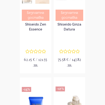
Безплатна
Безплатна
доставка
доставка
Shiseido Zen
Shiseido Ginza
Essence
Datura
Парфюмна вода
Парфюмна вода
за жени EDP
за жени EDP
62.15 € / 121.55
75.58 € / 147.82
лв.
лв.
-17%
-15%