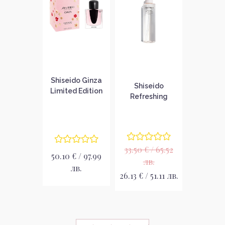
Shiseido Ginza
Shiseido
Limited Edition
Refreshing
Парфюмна вода
Cleansing Water
за жени EDP
Освежаваща
почистваща
вода за лице
33.50 € / 65.52
50.10 € / 97.99
лв.
лв.
26.13 € / 51.11 лв.