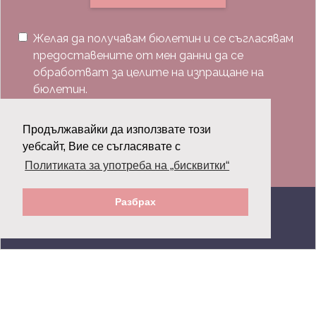
Желая да получавам бюлетин и се съгласявам
предоставените от мен данни да се
обработват за целите на изпращане на
бюлетин.
Последвай ни:
Продължавайки да използвате този
уебсайт, Вие се съгласявате с
Политиката за употреба на „бисквитки“
Разбрах
© 2026 Grazia.bg - Всички права запазени