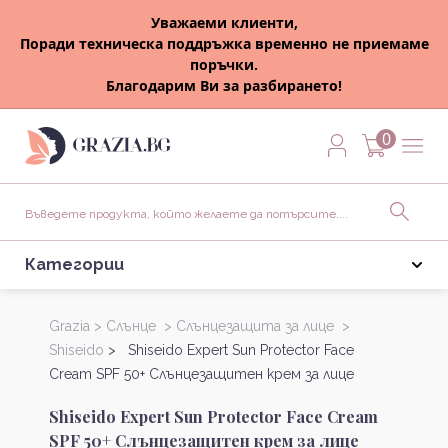
Уважаеми клиенти,
Поради техническа поддръжка временно не приемаме
поръчки.
Благодарим Ви за разбирането!
0
Категории
Grazia >
Слънце >
Слънцезащита за лице >
Shiseido
> Shiseido Expert Sun Protector Face
Cream SPF 50+ Слънцезащитен крем за лице
Shiseido Expert Sun Protector Face Cream
SPF 50+ Слънцезащитен крем за лице