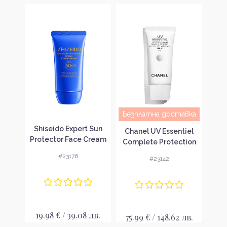
Безплатна доставка
 Sun
Shiseido Expert Sun
Nu
Chanel UV Essentiel
 Spf
Protector Face Cream
Crea
Complete Protection
тен
SPF 50+
SPF 50
#23176
#23142
е
Слънцезащитен
С
Слънцезащитен гел
крем за лице
крем за лице
лв.
19.98 € / 39.08 лв.
17
75.99 € / 148.62 лв.