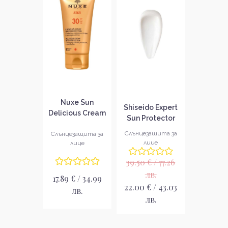
Nuxe Sun
Shiseido Expert
Delicious Cream
Sun Protector
High Protection
Cream Spf 30
Слънцезащита за
SPF30
Слънцезащита за
Слънцезащитен
лице
лице
Слънцезащитен
крем за лице
крем за лице
39.50 € / 77.26
лв.
17.89 € / 34.99
22.00 € / 43.03
лв.
лв.