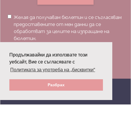
Желая да получавам бюлетин и се съгласявам
предоставените от мен данни да се
обработват за целите на изпращане на
бюлетин.
Последвай ни:
Продължавайки да използвате този
уебсайт, Вие се съгласявате с
Политиката за употреба на „бисквитки“
Разбрах
© 2026 Grazia.bg - Всички права запазени