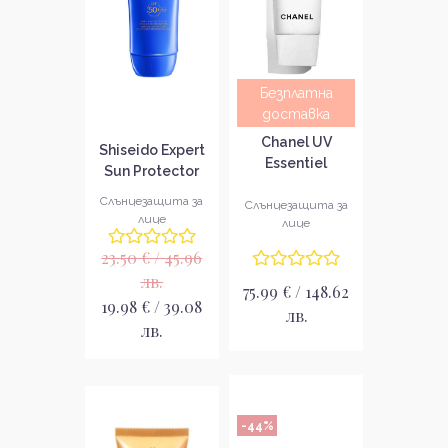
Безплатна
доставка
Chanel UV
Shiseido Expert
Essentiel
Sun Protector
Complete
Face Cream SPF
Слънцезащита за
Protection SPF
Слънцезащита за
50+
лице
лице
50
Слънцезащитен
Слънцезащитен
23.50 € / 45.96
крем за лице
гел крем за
лв.
лице
75.99 € / 148.62
19.98 € / 39.08
лв.
лв.
-44%