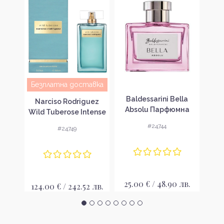
Безплатна доставка
n
Baldessarini Bella
Balde
Narciso Rodriguez
k
Absolu Парфюмна
Di
Wild Tuberose Intense
 за
вода за жени EDP
во
Парфюмна вода за
#24744
#24749
жени EDP
лв.
25.00 € / 48.90 лв.
24
124.00 € / 242.52 лв.