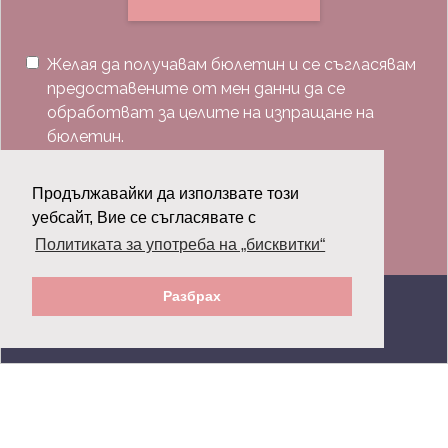
Желая да получавам бюлетин и се съгласявам
предоставените от мен данни да се
обработват за целите на изпращане на
бюлетин.
Последвай ни:
Продължавайки да използвате този
уебсайт, Вие се съгласявате с
Политиката за употреба на „бисквитки“
Разбрах
© 2026 Grazia.bg - Всички права запазени