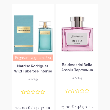
Безплатна доставка
n
Baldessarini Bella
Balde
Narciso Rodriguez
k
Absolu Парфюмна
Di
Wild Tuberose Intense
 за
вода за жени EDP
во
Парфюмна вода за
#24744
#24749
жени EDP
лв.
25.00 € / 48.90 лв.
24
124.00 € / 242.52 лв.