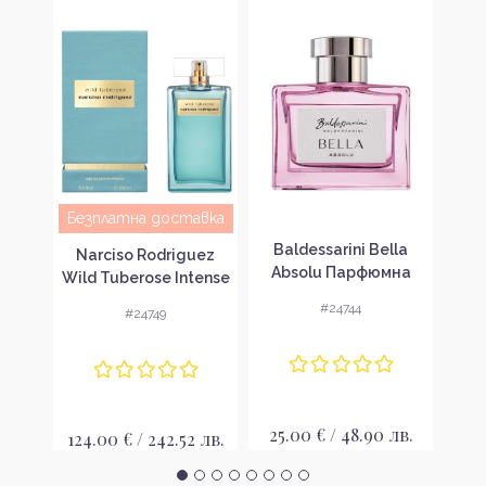
Безплатна доставка
n
Baldessarini Bella
Balde
Narciso Rodriguez
k
Absolu Парфюмна
Di
Wild Tuberose Intense
 за
вода за жени EDP
во
Парфюмна вода за
#24744
#24749
жени EDP
лв.
25.00 € / 48.90 лв.
24
124.00 € / 242.52 лв.