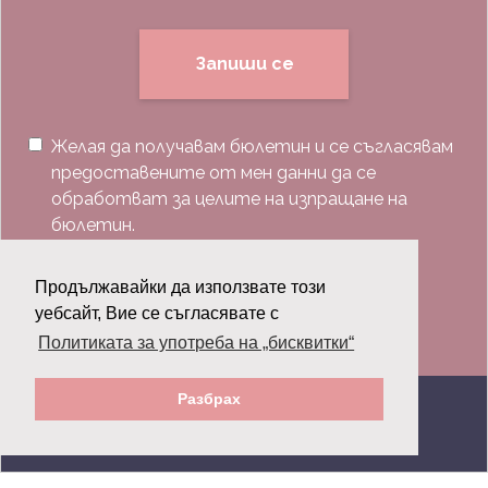
Запиши се
Желая да получавам бюлетин и се съгласявам
предоставените от мен данни да се
обработват за целите на изпращане на
бюлетин.
Последвай ни:
Продължавайки да използвате този
уебсайт, Вие се съгласявате с
Политиката за употреба на „бисквитки“
Разбрах
© 2026 Grazia.bg - Всички права запазени