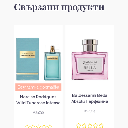
Свързани продукти
Безплатна доставка
n
Baldessarini Bella
Balde
Narciso Rodriguez
k
Absolu Парфюмна
Di
Wild Tuberose Intense
 за
вода за жени EDP
во
Парфюмна вода за
#24744
#24749
жени EDP