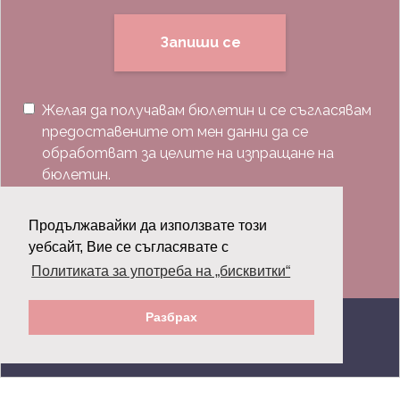
Запиши се
Желая да получавам бюлетин и се съгласявам
предоставените от мен данни да се
обработват за целите на изпращане на
бюлетин.
Последвай ни:
Продължавайки да използвате този
уебсайт, Вие се съгласявате с
Политиката за употреба на „бисквитки“
Разбрах
© 2026 Grazia.bg - Всички права запазени