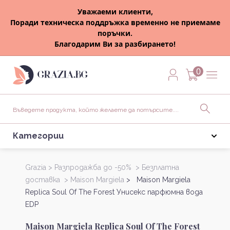
Уважаеми клиенти,
Поради техническа поддръжка временно не приемаме
поръчки.
Благодарим Ви за разбирането!
0
Категории
Grazia >
Разпродажба до -50% >
Безплатна
доставка >
Maison Margiela
> Maison Margiela
Replica Soul Of The Forest Унисекс парфюмна вода
EDP
Maison Margiela Replica Soul Of The Forest