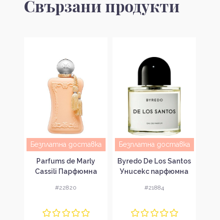
Свързани продукти
авка
Безплатна доставка
Безплатна доставка
Без
ther
Parfums de Marly
Byredo De Los Santos
Esse
мна
Cassili Парфюмна
Унисекс парфюмна
V
вка
вода за жени EDP
вода без опаковка
пар
#22820
#21884
EDP