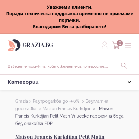
Уважаеми клиенти,
Поради техническа поддръжка временно не приемаме
поръчки.
Благодарим Ви за разбирането!
0
Категории
Grazia >
Разпродажба до -50% >
Безплатна
доставка >
Maison Francis Kurkdjian
> Maison
Francis Kurkdjian Petit Matin Унисекс парфюмна вода
без опаковка EDP
Maison Francis Kurkdjian Petit Matin