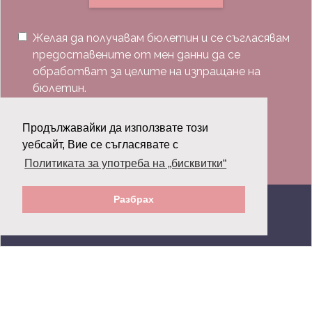
Желая да получавам бюлетин и се съгласявам
предоставените от мен данни да се
обработват за целите на изпращане на
бюлетин.
Последвай ни:
Продължавайки да използвате този
уебсайт, Вие се съгласявате с
Политиката за употреба на „бисквитки“
Разбрах
© 2026 Grazia.bg - Всички права запазени