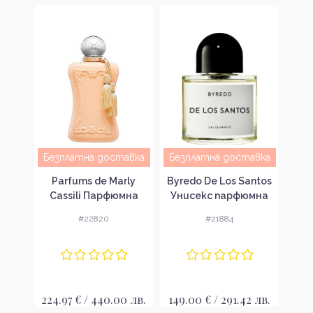
авка
Безплатна доставка
Безплатна доставка
Без
ther
Parfums de Marly
Byredo De Los Santos
Esse
мна
Cassili Парфюмна
Унисекс парфюмна
V
вка
вода за жени EDP
вода без опаковка
пар
#22820
#21884
EDP
 лв.
224.97 € / 440.00 лв.
149.00 € / 291.42 лв.
70.