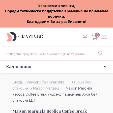
Уважаеми клиенти,
Поради техническа поддръжка временно не приемаме
поръчки.
Благодарим Ви за разбирането!
0
Категории
Grazia >
Унисекс без опаковка >
Нишови без
опаковка >
Maison Margiela
> Maison Margiela
Replica Coffee Break Унисекс тоалетна вода без
опаковка EDT
Maison Margiela Replica Coffee Break