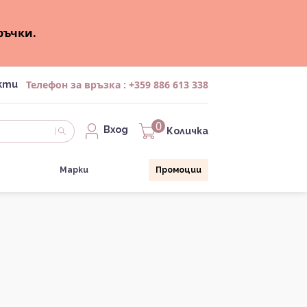
ръчки.
Телефон за връзка :
+359 886 613 338
кти
0
Вход
Количка
Марки
Промоции