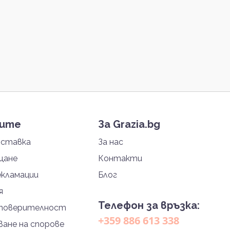
тите
За Grazia.bg
оставка
За нас
щане
Контакти
екламации
Блог
я
Телефон за връзка:
 поверителност
+359 886 613 338
ане на спорове