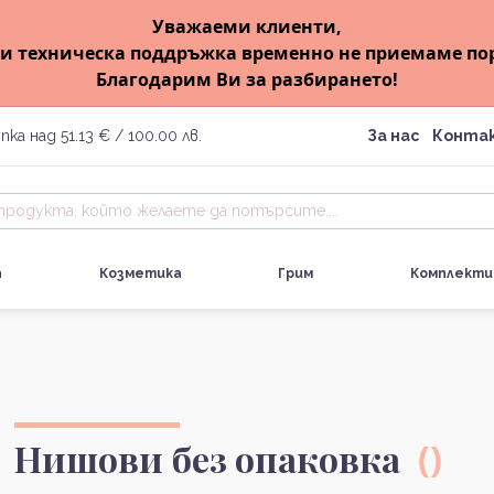
Уважаеми клиенти,
и техническа поддръжка временно не приемаме по
Благодарим Ви за разбирането!
пка над 51.13 € / 100.00 лв.
За нас
Конта
а
Козметика
Грим
Комплекти
Нишови без опаковка
()