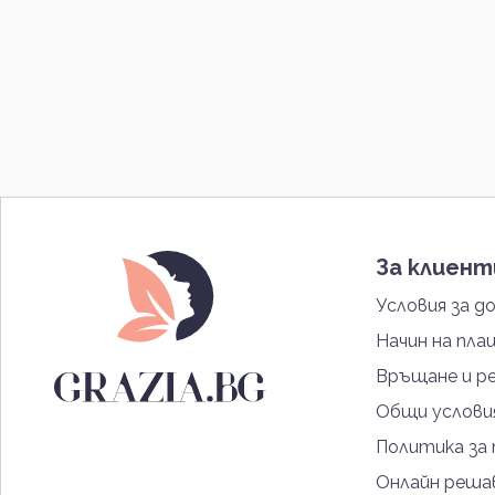
Profumo di Firenze
1
Acqua di Parma
5
Serge Lutens
3
Amouage
5
Montale
11
Creed
1
Tiziana Terenzi
5
Sospiro
7
За клиен
Van Cleef & Arpels
1
Initio Parfums Prives
10
Условия за д
Parfums de Marly
5
Начин на пла
Maison Crivelli
5
Връщане и р
Maison Margiela
5
Общи услови
BDK Parfums
10
Политика за
Memo
1
Atelier des Ors
1
Онлайн решав