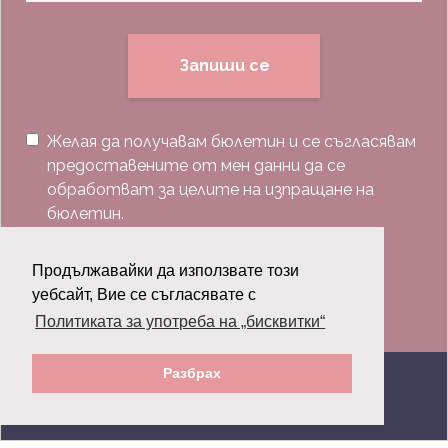
Запиши се
Желая да получавам бюлетин и се съгласявам
предоставените от мен данни да се
обработват за целите на изпращане на
бюлетин.
Последвай ни:
Продължавайки да използвате този
уебсайт, Вие се съгласявате с
Политиката за употреба на „бисквитки“
Разбрах
© 2026 Grazia.bg - Всички права запазени