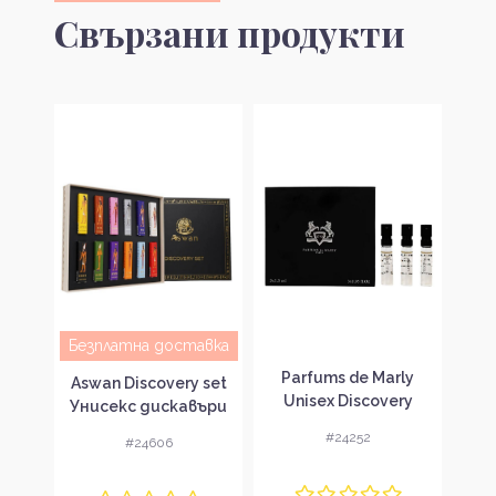
Свързани продукти
Безплатна доставка
Без
pri
Parfums de Marly
Aswan Discovery set
Bvl
ъчен
Unisex Discovery
Унисекс дискавъри
Аu 
Collection Унисекс
сет
под
#24252
#24606
дискавъри сет