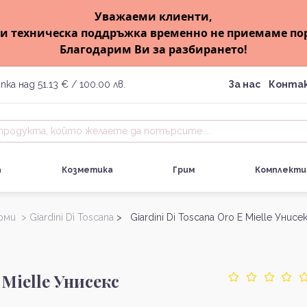
Уважаеми клиенти,
и техническа поддръжка временно не приемаме по
Благодарим Ви за разбирането!
пка над 51.13 € / 100.00 лв.
За нас
Конта
а
Козметика
Грим
Комплекти
юми >
Giardini Di Toscana
> Giardini Di Toscana Oro E Mielle Унис
 Mielle Унисекс