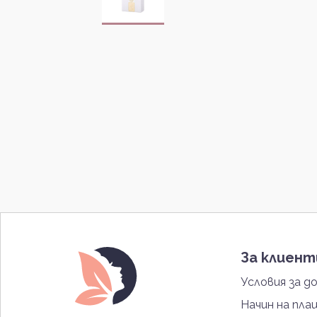
За клиен
Условия за д
Начин на пла