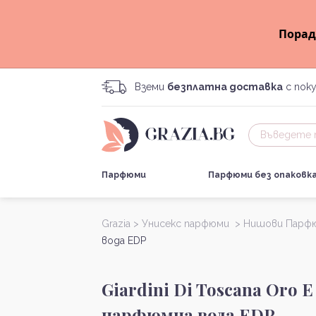
Порад
Вземи
безплатна доставка
с поку
Парфюми
Парфюми без опаковк
Grazia >
Унисекс парфюми >
Нишови Парф
вода EDP
Giardini Di Toscana Oro E
парфюмна вода EDP