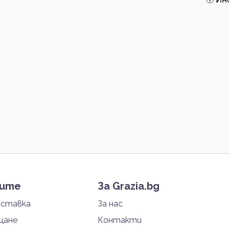
тите
За Grazia.bg
оставка
За нас
щане
Контакти