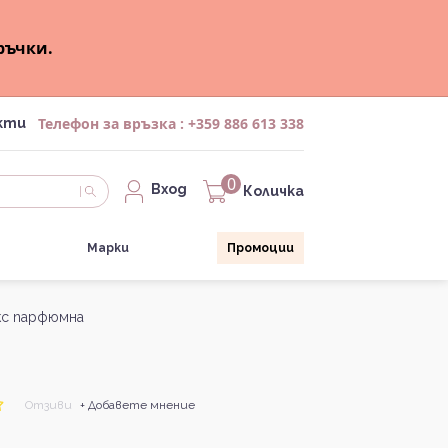
ръчки.
Телефон за връзка :
+359 886 613 338
кти
0
Вход
Количка
Марки
Промоции
екс парфюмна
Отзиви
+ Добавете мнение