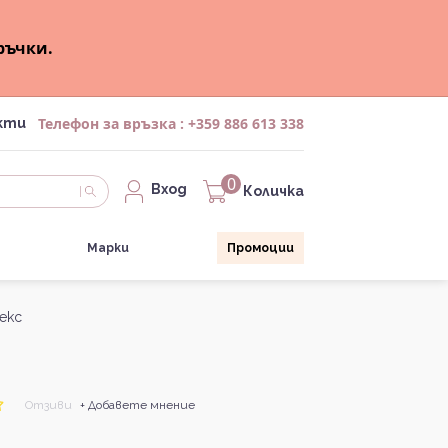
ръчки.
Телефон за връзка :
+359 886 613 338
кти
0
Вход
Количка
Марки
Промоции
секс
Отзиви
+ Добавете мнение