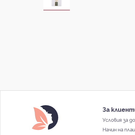
За клиен
Условия за д
Начин на пла