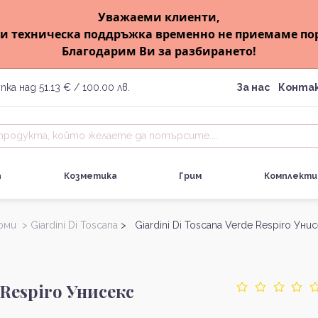
Уважаеми клиенти,
и техническа поддръжка временно не приемаме по
Благодарим Ви за разбирането!
пка над 51.13 € / 100.00 лв.
За нас
Конта
а
Козметика
Грим
Комплекти
юми >
Giardini Di Toscana
> Giardini Di Toscana Verde Respiro Уни
 Respiro Унисекс