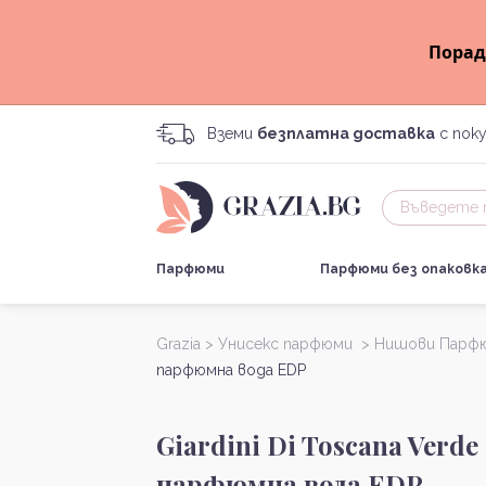
Порад
Вземи
безплатна доставка
с поку
Парфюми
Парфюми без опаковк
Grazia >
Унисекс парфюми >
Нишови Парф
парфюмна вода EDP
Giardini Di Toscana Verde
парфюмна вода EDP