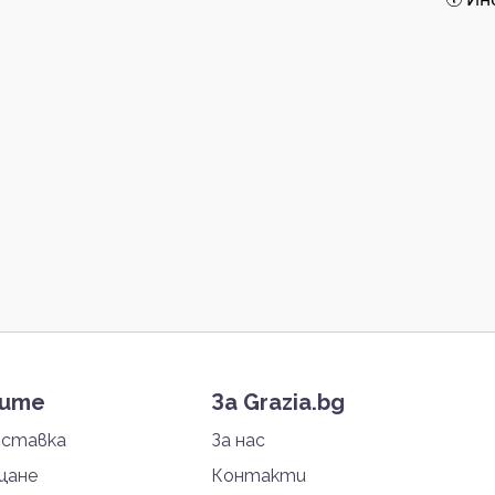
тите
За Grazia.bg
оставка
За нас
щане
Контакти