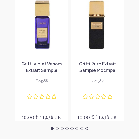
y For
Gritti Violet Venom
Gritti Puro Extrait
Grit
le
Extrait Sample
Sample Мостра
S
Мостра
#24588
#24587
в.
10.00 € / 19.56 лв.
10.00 € / 19.56 лв.
10