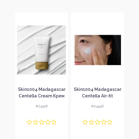
scar
Skin1004 Madagascar
Skin1004 Madagascar
Ski
Cica
Centella Cream Крем
Centella Air-fit
Cen
am
за лице
Suncream Light SPF30
M
#24518
#24446
м за
Лек слънцезащитен
Хид
крем за лице