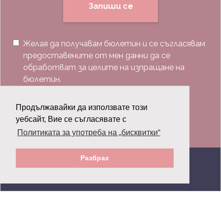
Запиши се
Желая да получавам бюлетин и се съгласявам
предоставените от мен данни да се
обработват за целите на изпращане на
бюлетин.
Последвай ни:
Продължавайки да използвате този
уебсайт, Вие се съгласявате с
Политиката за употреба на „бисквитки“
Разбрах
© 2026 Grazia.bg - Всички права запазени