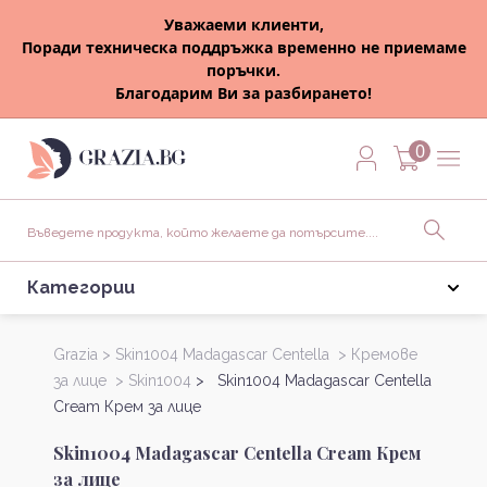
Уважаеми клиенти,
Поради техническа поддръжка временно не приемаме
поръчки.
Благодарим Ви за разбирането!
0
Категории
Grazia >
Skin1004 Madagascar Centella >
Кремове
за лице >
Skin1004
> Skin1004 Madagascar Centella
Cream Крем за лице
Skin1004 Madagascar Centella Cream Крем
за лице