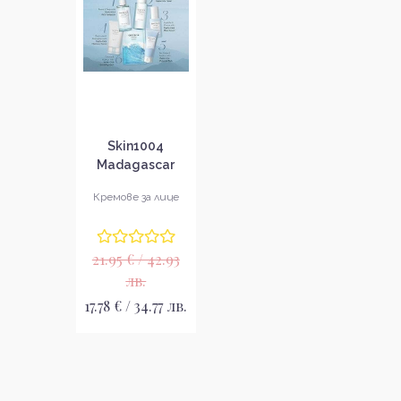
Skin1004
Madagascar
Centella Hyalu-
Кремове за лице
Cica Moisture
Cream
Хидратиращ
21.95 € / 42.93
крем за лице
лв.
17.78 € / 34.77 лв.