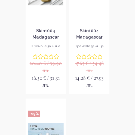
Skin1004
Skin1004
Madagascar
Madagascar
Centella Cream
Centella Air-fit
Кремове за лице
Кремове за лице
Крем за лице
Suncream Light
SPF30 Лек
20.40 € / 39.90
17.63 € / 34.48
слънцезащитен
крем за лице
лв.
лв.
16.52 € / 32.31
14.28 € / 27.93
лв.
лв.
-19%