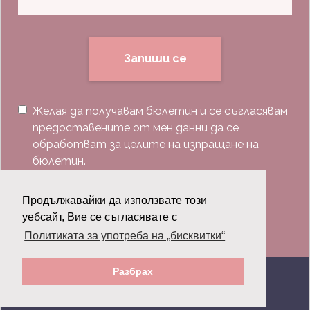
Запиши се
Желая да получавам бюлетин и се съгласявам
предоставените от мен данни да се
обработват за целите на изпращане на
бюлетин.
Последвай ни:
Продължавайки да използвате този
уебсайт, Вие се съгласявате с
Политиката за употреба на „бисквитки“
Разбрах
© 2026 Grazia.bg - Всички права запазени