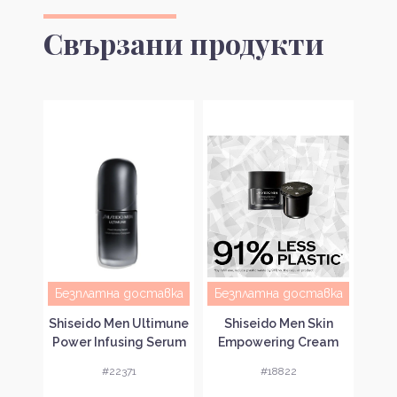
Свързани продукти
Безплатна доставка
Безплатна доставка
ating
Sh
Shiseido Men Ultimune
Shiseido Men Skin
тващ
Revi
Power Infusing Serum
Empowering Cream
лице
Серум за лице за
Възстановяващ
#22371
#18822
а
б
мъже
крем против бръчки