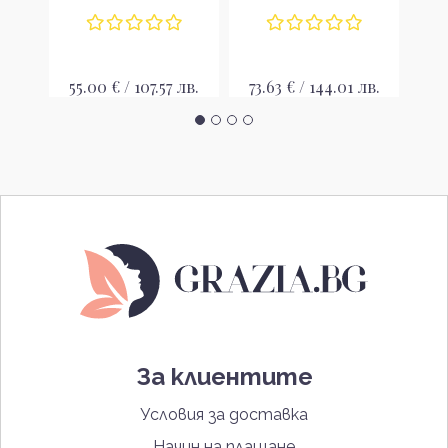
лв.
51
55.00 € / 107.57 лв.
73.63 € / 144.01 лв.
За клиентите
Условия за доставка
Начин на плащане