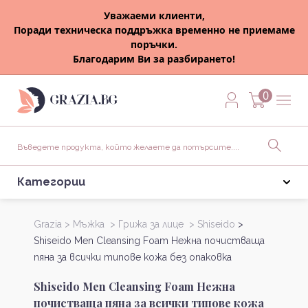
Уважаеми клиенти,
Поради техническа поддръжка временно не приемаме
поръчки.
Благодарим Ви за разбирането!
0
Категории
Grazia >
Мъжка >
Грижа за лице >
Shiseido
>
Shiseido Men Cleansing Foam Нежна почистваща
пяна за всички типове кожа без опаковка
Shiseido Men Cleansing Foam Нежна
почистваща пяна за всички типове кожа