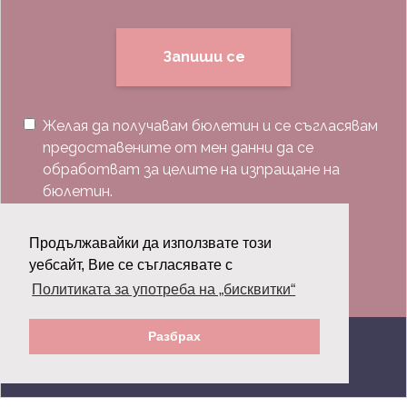
Запиши се
Желая да получавам бюлетин и се съгласявам
предоставените от мен данни да се
обработват за целите на изпращане на
бюлетин.
Последвай ни:
Продължавайки да използвате този
уебсайт, Вие се съгласявате с
Политиката за употреба на „бисквитки“
Разбрах
© 2026 Grazia.bg - Всички права запазени