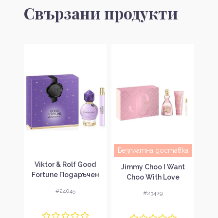
Свързани продукти
авка
Безплатна доставка
Без
Viktor & Rolf Good
Gold
Jimmy Choo I Want
Don
Fortune Подаръчен
чен
Choo With Love
De
комплект за жени
ени
Подаръчен комплект
St
#24045
#23429
за жени
ко