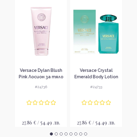
our
Versace Dylan Blush
Versace Crystal
V
 за
Pink Лосион за тяло
Emerald Body Lotion
Pom
и
за жени
Лосион за тяло за
Ba
#24736
#24733
жени
лв.
27.86 € / 54.49 лв.
27.86 € / 54.49 лв.
15