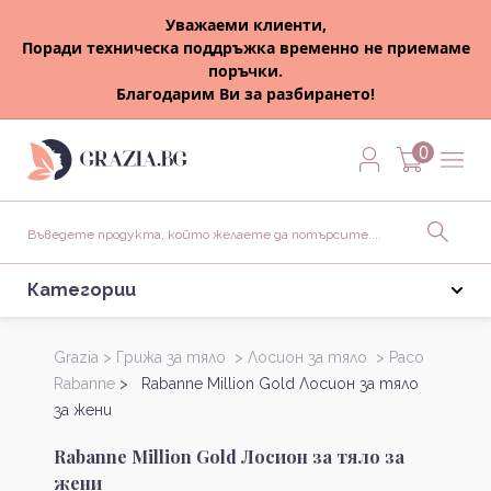
Уважаеми клиенти,
Поради техническа поддръжка временно не приемаме
поръчки.
Благодарим Ви за разбирането!
0
Категории
Grazia >
Грижа за тяло >
Лосион за тяло >
Paco
Rabanne
> Rabanne Million Gold Лосион за тяло
за жени
Rabanne Million Gold Лосион за тяло за
жени