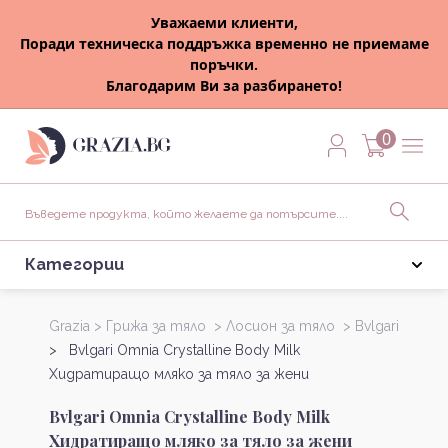
Уважаеми клиенти,
Поради техническа поддръжка временно не приемаме
поръчки.
Благодарим Ви за разбирането!
0
Категории
Grazia >
Грижа за тяло >
Лосион за тяло >
Bvlgari
> Bvlgari Omnia Crystalline Body Milk
Хидратиращо мляко за тяло за жени
Bvlgari Omnia Crystalline Body Milk
Хидратиращо мляко за тяло за жени