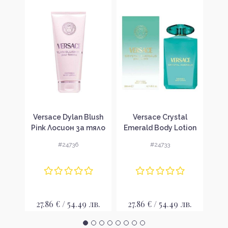
our
Versace Dylan Blush
Versace Crystal
V
 за
Pink Лосион за тяло
Emerald Body Lotion
Pom
и
за жени
Лосион за тяло за
Ba
#24736
#24733
жени
лв.
27.86 € / 54.49 лв.
27.86 € / 54.49 лв.
15