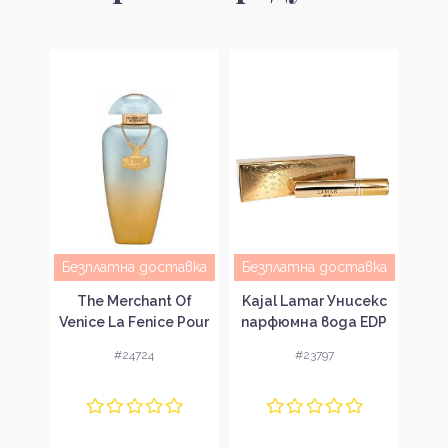
авка
Безплатна доставка
Безплатна доставка
Gi
ght
The Merchant Of
Kajal Lamar Унисекс
Empt
с
Venice La Fenice Pour
парфюмна вода EDP
S
 EDP
Femme Парфюмна
#24724
#23797
тр
вода за жени EDP