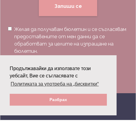
Запиши се
Желая да получавам бюлетин и се съгласявам
предоставените от мен данни да се
обработват за целите на изпращане на
бюлетин.
Последвай ни:
Продължавайки да използвате този
уебсайт, Вие се съгласявате с
Политиката за употреба на „бисквитки“
Разбрах
© 2026 Grazia.bg - Всички права запазени