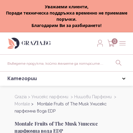
Уважаеми клиенти,
Поради техническа поддръжка временно не приемаме
поръчки.
Благодарим Ви за разбирането!
0
Категории
Grazia >
Унисекс парфюми >
Нишови Парфюми >
Montale
> Montale Fruits of The Musk Унисекс
парфюмна вода EDP
Montale Fruits of The Musk Унисекс
парфюмна вода EDP