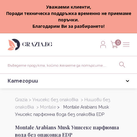
Уважаеми клиенти,
Поради техническа поддръжка временно не приемаме
поръчки.
Благодарим Ви за разбирането!
0
Категории
Grazia >
Унисекс без опаковка >
Нишови без
опаковка >
Montale
> Montale Arabians Musk
Унисекс парфюмна вода без опаковка EDP
Montale Arabians Musk Унисекс парфюмна
вода без опаковка EDP