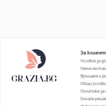
За клиен
Условия за д
Начин на пла
Връщане и р
Общи услови
Политика за
Онлайн решав