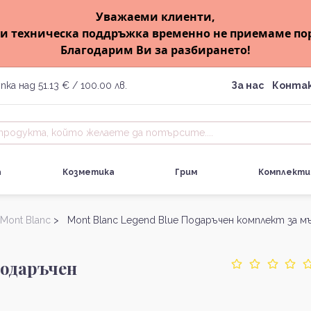
Уважаеми клиенти,
и техническа поддръжка временно не приемаме по
Благодарим Ви за разбирането!
пка над 51.13 € / 100.00 лв.
За нас
Конта
а
Козметика
Грим
Комплекти
Mont Blanc
> Mont Blanc Legend Blue Подаръчен комплект за м
Подаръчен