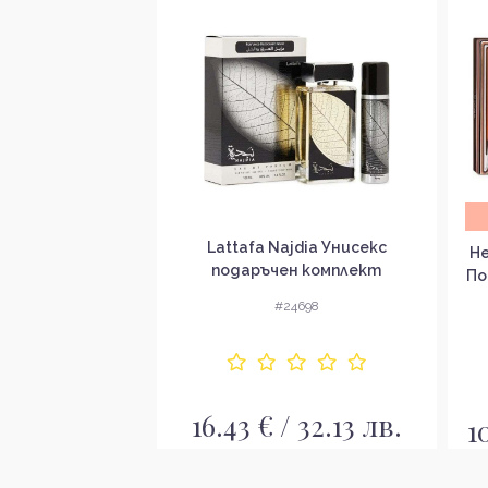
а доставка
Lattafa Najdia Унисекс
om Elixir Parfum
He
подаръчен комплект
ръчен комплект
По
 мъже
#24698
2627
16.43 € / 32.13 лв.
 107.57 лв.
1