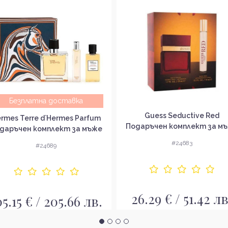
Безплатна доставка
Guess Seductive Red
rmes Terre d`Hermes Parfum
Подаръчен комплект за м
даръчен комплект за мъже
#24683
#24689
26.29 € / 51.42 лв
05.15 € / 205.66 лв.