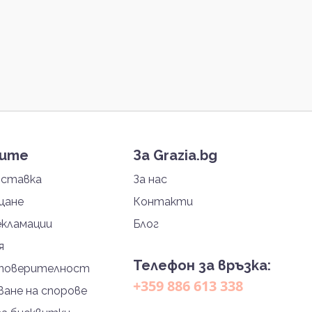
тите
За Grazia.bg
оставка
За нас
щане
Контакти
екламации
Блог
я
Телефон за връзка:
 поверителност
+359 886 613 338
ане на спорове