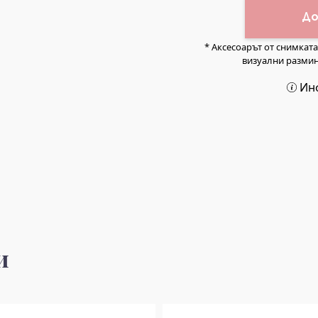
До
* Аксесоарът от снимкат
визуални размин
Ин
и