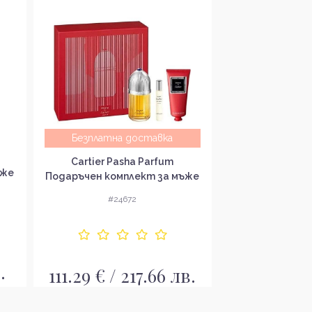
Безплатна доставка
Dolce & Gabba
Cartier Pasha Parfum
ъже
мини сет комп
Подаръчен комплект за мъже
#24
#24672
.
25.99 € / 
111.29 € / 217.66 лв.