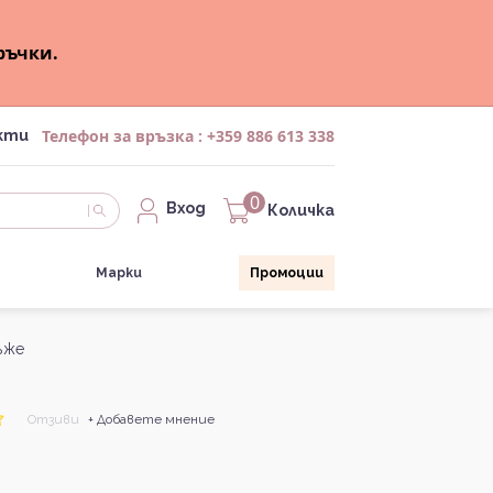
ръчки.
Телефон за връзка :
+359 886 613 338
кти
0
Вход
Количка
Марки
Промоции
ъже
Отзиви
+ Добавете мнение