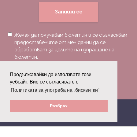
Запиши се
Желая да получавам бюлетин и се съгласявам
предоставените от мен данни да се
обработват за целите на изпращане на
бюлетин.
Последвай ни:
Продължавайки да използвате този
уебсайт, Вие се съгласявате с
Политиката за употреба на „бисквитки“
Разбрах
© 2026 Grazia.bg - Всички права запазени