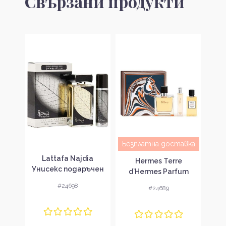
Свързани продукти
авка
Безплатна доставка
Lattafa Najdia
Gue
tom
Hermes Terre
Унисекс подаръчен
Под
ense
d`Hermes Parfum
комплект
лект
Подаръчен комплект
#24698
#24689
за мъже