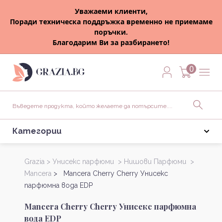
Уважаеми клиенти,
Поради техническа поддръжка временно не приемаме
поръчки.
Благодарим Ви за разбирането!
0
Категории
Grazia >
Унисекс парфюми >
Нишови Парфюми >
Mancera
> Mancera Cherry Cherry Унисекс
парфюмна вода EDP
Mancera Cherry Cherry Унисекс парфюмна
вода EDP