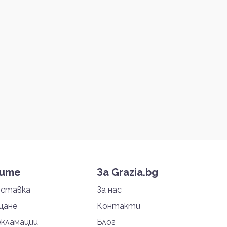
тите
За Grazia.bg
оставка
За нас
щане
Контакти
екламации
Блог