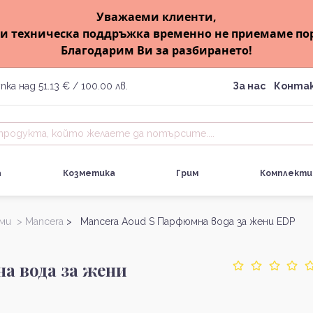
Уважаеми клиенти,
и техническа поддръжка временно не приемаме по
Благодарим Ви за разбирането!
пка над 51.13 € / 100.00 лв.
За нас
Конта
а
Козметика
Грим
Комплекти
ми >
Mancera
> Mancera Aoud S Парфюмна вода за жени EDP
а вода за жени