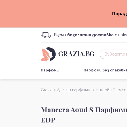
Порад
Вземи
безплатна доставка
с поку
Парфюми
Парфюми без опаковк
Grazia >
Дамски парфюми >
Нишови Парфю
Mancera Aoud S Парфюмн
EDP