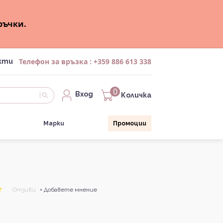
ръчки.
Телефон за връзка :
+359 886 613 338
кти
0
Вход
Количка
Марки
Промоции
Отзиви
+ Добавете мнение