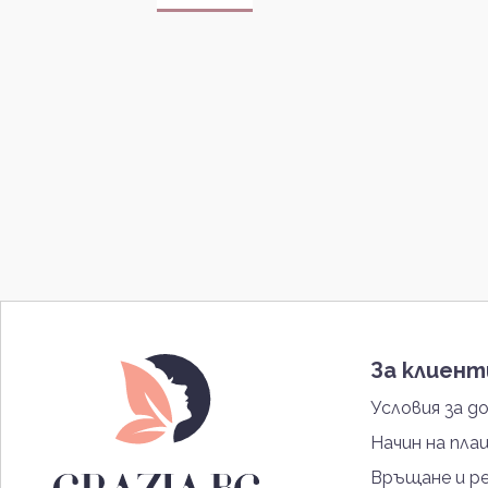
За клиен
Условия за д
Начин на пла
Връщане и р