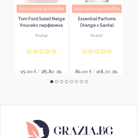
авка
Безплатна доставка
Безплатна доставка
Cal
sea
Tom Ford Soleil Neige
Essential Parfums
Ун
ki
Унисекс парфюмна
Orange x Santal
n
вода EDP
Унисекс парфюмна
#24645
#24637
мна
вода
35
 лв.
95.00 € / 185.80 лв.
86.00 € / 168.20 лв.