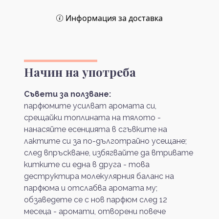
Информация за доставка
Начин на употреба
Съвети за ползване:
парфюмите усилват аромата си,
срещайки топлината на тялото -
нанасяйте есенцията в сгъвките на
лактите си за по-дълготрайно усещане;
след впръскване, избягвайте да втривате
китките си една в друга - това
деструктира молекулярния баланс на
парфюма и отслабва аромата му;
обзаведете се с нов парфюм след 12
месеца - аромати, отворени повече