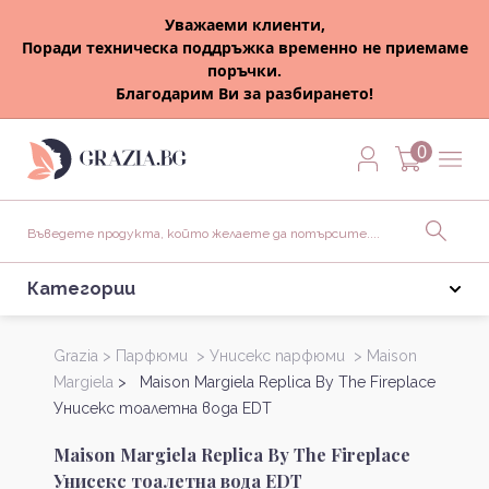
Уважаеми клиенти,
Поради техническа поддръжка временно не приемаме
поръчки.
Благодарим Ви за разбирането!
0
Категории
Grazia >
Парфюми >
Унисекс парфюми >
Maison
Margiela
> Maison Margiela Replica By The Fireplace
Унисекс тоалетна вода EDT
Maison Margiela Replica By The Fireplace
Унисекс тоалетна вода EDT