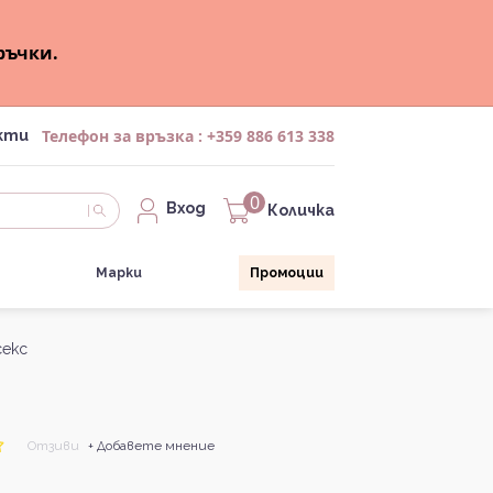
ръчки.
Телефон за връзка :
+359 886 613 338
кти
0
Вход
Количка
Марки
Промоции
секс
Отзиви
+ Добавете мнение