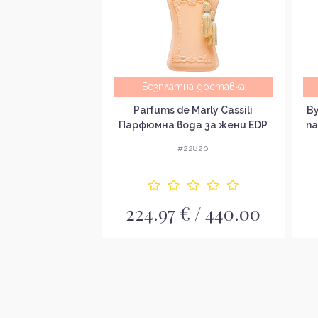
а доставка
Безплатна доставка
Leather Унисекс
Parfums de Marly Cassili
By
а без опаковка
Парфюмна вода за жени EDP
па
EDP
9895
#22820
€ / 281.64
224.97 € / 440.00
в.
лв.