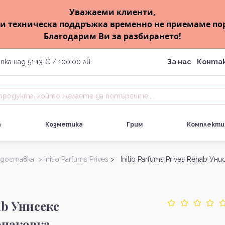
Уважаеми клиенти,
и техническа поддръжка временно не приемаме по
Благодарим Ви за разбирането!
пка над 51.13 € / 100.00 лв.
За нас
Конта
а
Козметика
Грим
Комплекти
 доставка >
Initio Parfums Prives
> Initio Parfums Prives Rehab Уни
ab Унисекс
опаковка