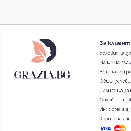
За клиен
Условия за д
Начин на пла
Връщане и р
Общи услови
Политика за
Онлайн решав
Информация 
Карта на са