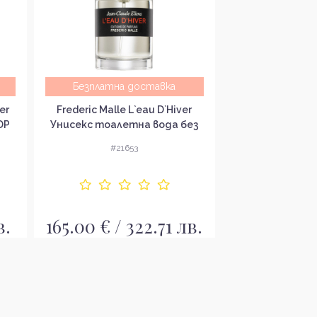
Безплатна доставка
Безплатна
er
Frederic Malle L`eau D`Hiver
Mugler A*M
DP
Унисекс тоалетна вода без
Парфюмна вода
опаковка EDT
#21653
#21
в.
165.00 € / 322.71 лв.
67.00 € / 