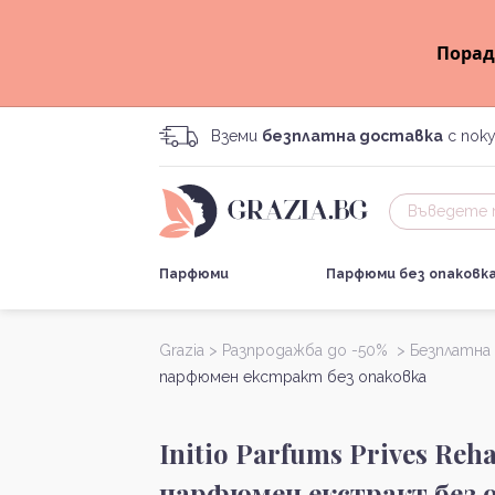
Порад
Вземи
безплатна доставка
с поку
Парфюми
Парфюми без опаковк
Grazia >
Разпродажба до -50% >
Безплатна
парфюмен екстракт без опаковка
Initio Parfums Prives Reh
парфюмен екстракт без 