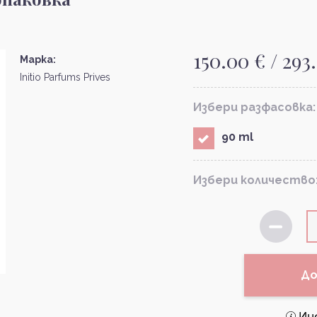
150.00 € / 293
Марка:
Initio Parfums Prives
Избери разфасовка:
90 ml
Избери количество
До
Ин