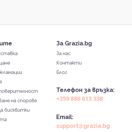
тите
За Grazia.bg
оставка
За нас
щане
Контакти
екламации
Блог
я
Телефон за връзка:
 поверителност
+359 886 613 338
ане на спорове
за бисквитки
Email:
йта
support@grazia.bg