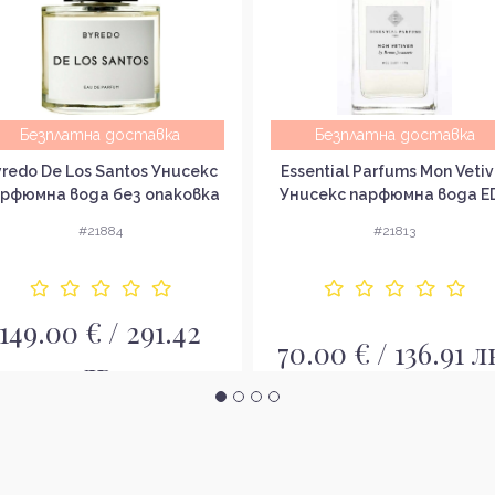
Безплатна доставка
Безплатна доставка
redo De Los Santos Унисекс
Essential Parfums Mon Vetiv
рфюмна вода без опаковка
Унисекс парфюмна вода E
EDP
#21884
#21813
149.00 € / 291.42
70.00 € / 136.91 л
лв.